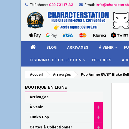
Téléphone:
022 731 17 33
Email:
info@characterst
A
Cr
C
add_circle_outline
Vou
Nom
BLOG
ARRIVAGES
À VENIR
FU
FIGURINES DE COLLECTION
PELUCHES
AC
Accueil
Arrivages
Pop Anime RWBY Blake Bel
BOUTIQUE EN LIGNE
Arrivages
À venir
Funko Pop
Cartes à Collectionner