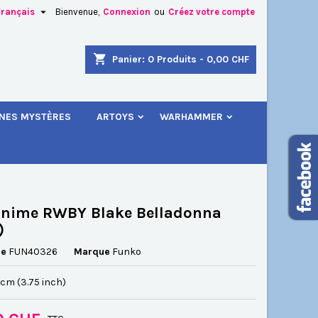

Français
Bienvenue,
Connexion
ou
Créez votre compte
×
×
×
shopping_cart
Panier:
0
Produits - 0,00 CHF
.
INES MYSTÈRES
ARTOYS
WARHAMMER
n
s
Anime RWBY Blake Belladonna
)
ce
FUN40326
Marque
Funko
5 cm (3.75 inch)