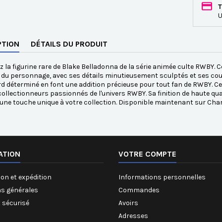
T
U
PTION
DÉTAILS DU PRODUIT
 la figurine rare de Blake Belladonna de la série animée culte RWBY. C
 du personnage, avec ses détails minutieusement sculptés et ses coul
d déterminé en font une addition précieuse pour tout fan de RWBY. Ce
collectionneurs passionnés de l'univers RWBY. Sa finition de haute qual
une touche unique à votre collection. Disponible maintenant sur Ch
ATION
VOTRE COMPTE
on et expédition
Informations personnelles
ns générales
Commandes
 sécurisé
Avoirs
Adresses