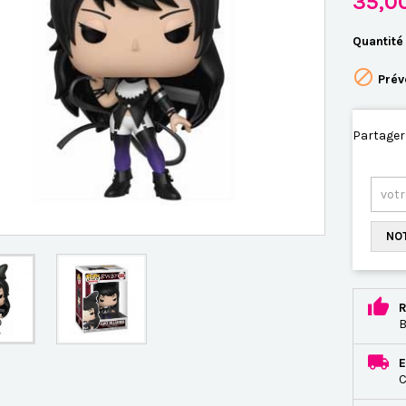
35,0
Quantité

Prév
Partager
NOT
R
B
E
C