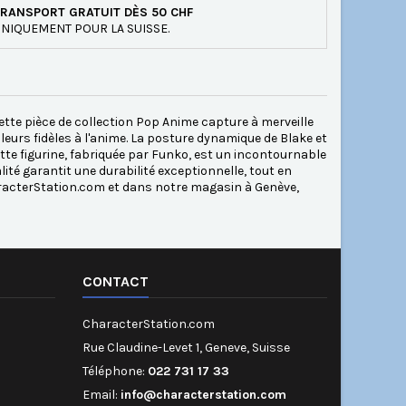
RANSPORT GRATUIT DÈS 50 CHF
NIQUEMENT POUR LA SUISSE.
ette pièce de collection Pop Anime capture à merveille
eurs fidèles à l'anime. La posture dynamique de Blake et
tte figurine, fabriquée par Funko, est un incontournable
ité garantit une durabilité exceptionnelle, tout en
aracterStation.com et dans notre magasin à Genève,
CONTACT
CharacterStation.com
Rue Claudine-Levet 1, Geneve, Suisse
Téléphone:
022 731 17 33
Email:
info@characterstation.com