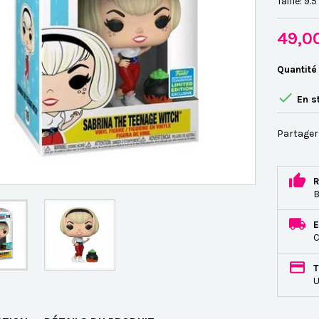
Taille: 9.
49,0
Quantité

En s
Partager
R
B
E
C
T
U