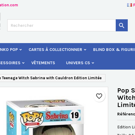
ation.com
jouter à ma liste d'envies
éer une liste d'envies
onnexion

Créer une nouvelle liste
s devez être connecté pour ajouter des produits à votre liste d'envies
 de la liste d'envies
NKO POP
CARTES À COLLECTIONNER
BLIND BOX & FIGUR
Annuler
Connexio
CESSOIRES
VÊTEMENTS
UNIVERS CS
Annuler
Créer une liste d'envie
 Teenage Witch Sabrina with Cauldron Edition Limitée
Pop S
favorite_border
Witch
Limit
Référen
Edition L