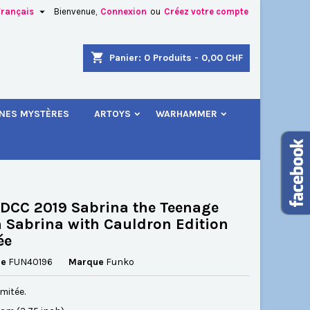

Français
Bienvenue,
Connexion
ou
Créez votre compte
×
×
×
shopping_cart
Panier:
0
Produits - 0,00 CHF
.
INES MYSTÈRES
ARTOYS
WARHAMMER
n
s
DCC 2019 Sabrina the Teenage
 Sabrina with Cauldron Edition
ée
ce
FUN40196
Marque
Funko
imitée.