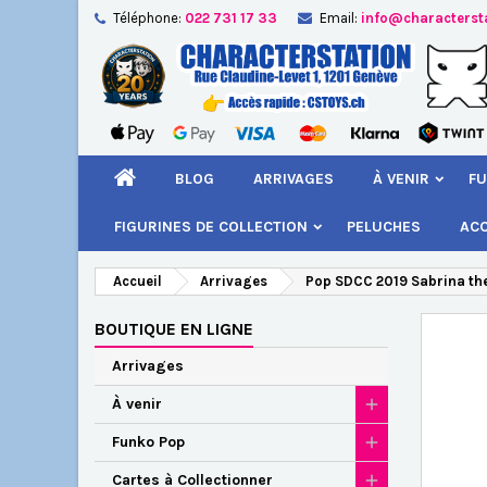
Téléphone:
022 731 17 33
Email:
info@characterst
A
Cr
C
add_circle_outline
Vou
Nom
BLOG
ARRIVAGES
À VENIR
FU
FIGURINES DE COLLECTION
PELUCHES
AC
Accueil
Arrivages
Pop SDCC 2019 Sabrina the
BOUTIQUE EN LIGNE
Arrivages
À venir
Funko Pop
Cartes à Collectionner