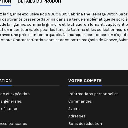
PTION
DÉTAILS DU PRODUIT
 la figurine exclusive Pop SDCC 2019 Sabrina the Teenage Witch Sabri
n captivante présente Sabrina dans sa tenue emblématique de sorciè
 de la figurine, comme le grimoire et le chaudron fumant, capturent p
est un incontournable pour les fans de Sabrina et les collectionneurs de
ie avec une précision remarquable. Ne manquez pas l'occasion d'ajouter
nt sur CharacterStation.com et dans notre magasin de Genève, Suiss
ATION
VOTRE COMPTE
on et expédition
Informations personnelles
ns générales
Commandes
 sécurisé
Avoirs
Adresses
ées bancaires
Bons de réduction