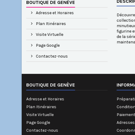
DESCRI
BOUTIQUE DE GENÈVE
Adresse et Horaires
Découvrez
collectio
Plan Itinéraires
minutieux
figurine 
Visite Virtuelle
de la sér
maintena
Page Google
Contactez-nous
BOUTIQUE DE GENÈVE
INFORM
Adresse et Horaires
Préparati
Plan Itinéraires
Conditio
Visite Virtuelle
Paiement
Page Google
Adresses
Contactez-nous
Coordonn