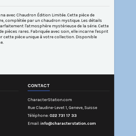
na avec Chaudron Édition Limitée. Cette pièce de
re, complétée par un chaudron mystique. Les détails
arfaitement l'atmosphère mystérieuse de la série. Cette
 pièces rares. Fabriquée avec soin, elle incarne l'esprit
 cette pièce unique à votre collection. Disponible
e.
CONTACT
CharacterStation.com
Rue Claudine-Levet 1, Geneve, Suisse
Téléphone:
022 731 17 33
Email:
info@characterstation.com