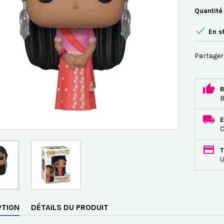
Quantité

En s
Partager
R
B
E
C
T
U
PTION
DÉTAILS DU PRODUIT