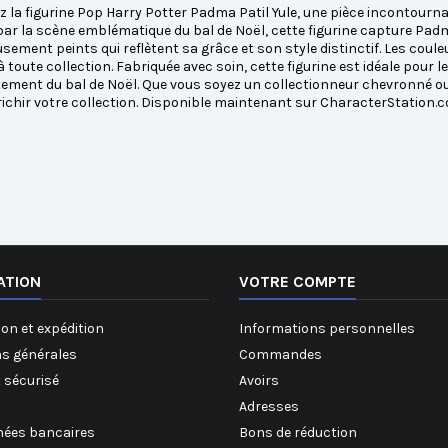
 la figurine Pop Harry Potter Padma Patil Yule, une pièce incontourna
par la scène emblématique du bal de Noël, cette figurine capture Padm
sement peints qui reflètent sa grâce et son style distinctif. Les couleu
à toute collection. Fabriquée avec soin, cette figurine est idéale pour 
ement du bal de Noël. Que vous soyez un collectionneur chevronné ou u
ichir votre collection. Disponible maintenant sur CharacterStation.
ATION
VOTRE COMPTE
on et expédition
Informations personnelles
ns générales
Commandes
 sécurisé
Avoirs
Adresses
ées bancaires
Bons de réduction