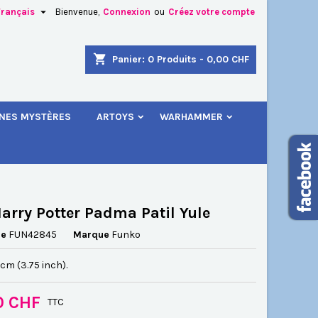

Français
Bienvenue,
Connexion
ou
Créez votre compte
×
×
×
shopping_cart
Panier:
0
Produits - 0,00 CHF
.
INES MYSTÈRES
ARTOYS
WARHAMMER
n
s
arry Potter Padma Patil Yule
ce
FUN42845
Marque
Funko
5 cm (3.75 inch).
0 CHF
TTC