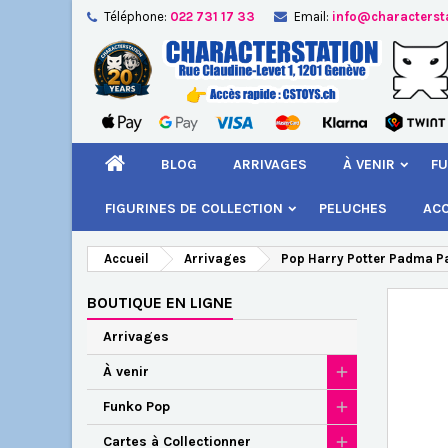
Téléphone:
022 731 17 33
Email:
info@characterst
A
Cr
C
add_circle_outline
Vou
Nom
BLOG
ARRIVAGES
À VENIR
FU
FIGURINES DE COLLECTION
PELUCHES
AC
Accueil
Arrivages
Pop Harry Potter Padma Pa
BOUTIQUE EN LIGNE
Arrivages
À venir
Funko Pop
Cartes à Collectionner