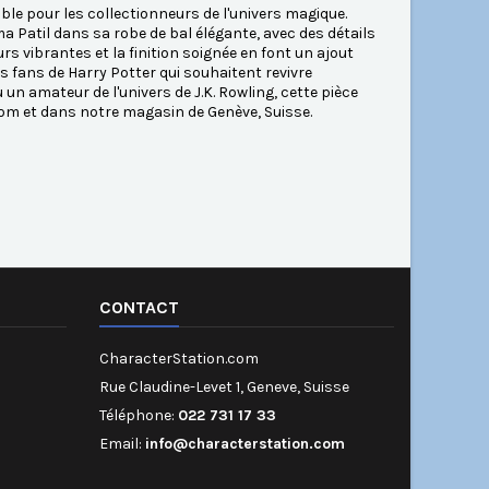
ble pour les collectionneurs de l'univers magique.
a Patil dans sa robe de bal élégante, avec des détails
rs vibrantes et la finition soignée en font un ajout
les fans de Harry Potter qui souhaitent revivre
n amateur de l'univers de J.K. Rowling, cette pièce
com et dans notre magasin de Genève, Suisse.
CONTACT
CharacterStation.com
Rue Claudine-Levet 1, Geneve, Suisse
Téléphone:
022 731 17 33
Email:
info@characterstation.com