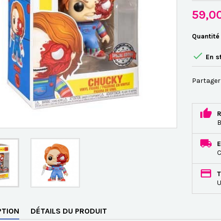
59,0
Quantité

En s
Partager
R
B
E
C
T
U
PTION
DÉTAILS DU PRODUIT