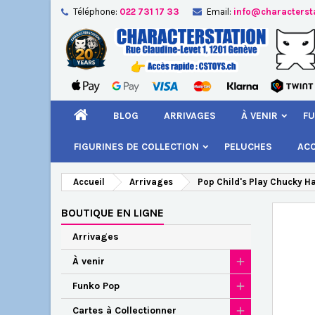
Téléphone:
022 731 17 33
Email:
info@characterst
A
Cr
C
add_circle_outline
Vou
Nom
BLOG
ARRIVAGES
À VENIR
FU
FIGURINES DE COLLECTION
PELUCHES
AC
Accueil
Arrivages
Pop Child's Play Chucky Ha
BOUTIQUE EN LIGNE
Arrivages
À venir
Funko Pop
Cartes à Collectionner