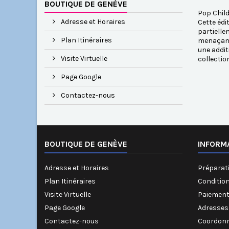
BOUTIQUE DE GENÈVE
Pop Child
Adresse et Horaires
Cette édi
partielle
Plan Itinéraires
menaçante
une addit
Visite Virtuelle
collectio
Page Google
Contactez-nous
BOUTIQUE DE GENÈVE
INFORM
Adresse et Horaires
Préparati
Plan Itinéraires
Conditio
Visite Virtuelle
Paiement
Page Google
Adresses
Contactez-nous
Coordonn