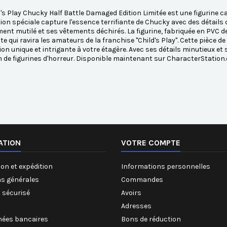
's Play Chucky Half Battle Damaged Edition Limitée est une figurine ca
tion spéciale capture l'essence terrifiante de Chucky avec des détail
ment mutilé et ses vêtements déchirés. La figurine, fabriquée en PVC 
 qui ravira les amateurs de la franchise "Child's Play". Cette pièce d
ion unique et intrigante à votre étagère. Avec ses détails minutieux et sa
n de figurines d'horreur. Disponible maintenant sur CharacterStation
ATION
VOTRE COMPTE
on et expédition
Informations personnelles
ns générales
Commandes
 sécurisé
Avoirs
Adresses
ées bancaires
Bons de réduction