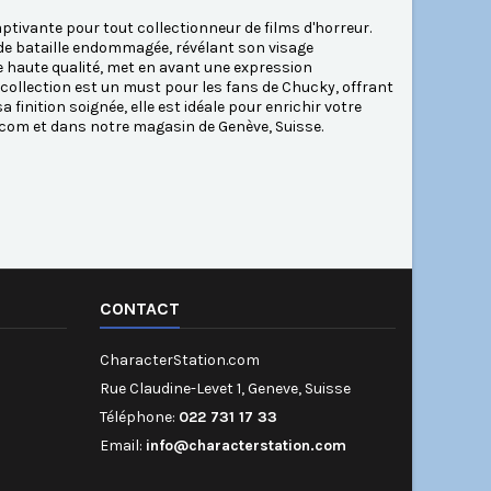
ptivante pour tout collectionneur de films d'horreur.
s de bataille endommagée, révélant son visage
de haute qualité, met en avant une expression
e collection est un must pour les fans de Chucky, offrant
 finition soignée, elle est idéale pour enrichir votre
.com et dans notre magasin de Genève, Suisse.
CONTACT
CharacterStation.com
Rue Claudine-Levet 1, Geneve, Suisse
Téléphone:
022 731 17 33
Email:
info@characterstation.com