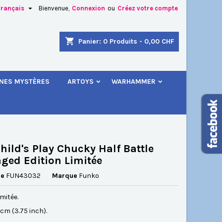

Français
Bienvenue,
Connexion
ou
Créez votre compte
×
×
×
shopping_cart
Panier:
0
Produits - 0,00 CHF
.
INES MYSTÈRES
ARTOYS
WARHAMMER
n
s
hild's Play Chucky Half Battle
ed Edition Limitée
ce
FUN43032
Marque
Funko
imitée.
5 cm (3.75 inch).