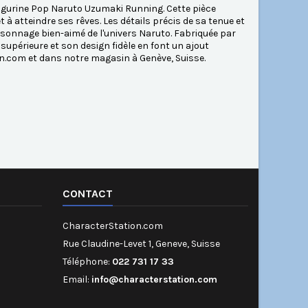
figurine Pop Naruto Uzumaki Running. Cette pièce
à atteindre ses rêves. Les détails précis de sa tenue et
sonnage bien-aimé de l'univers Naruto. Fabriquée par
 supérieure et son design fidèle en font un ajout
n.com et dans notre magasin à Genève, Suisse.
CONTACT
CharacterStation.com
Rue Claudine-Levet 1, Geneve, Suisse
Téléphone:
022 731 17 33
Email:
info@characterstation.com