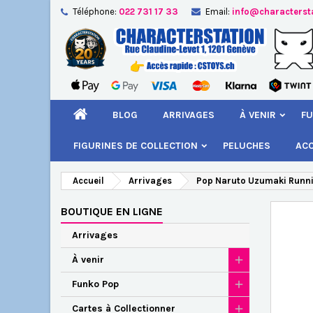
Téléphone:
022 731 17 33
Email:
info@characterst
A
Cr
C
add_circle_outline
Vou
Nom
BLOG
ARRIVAGES
À VENIR
FU
FIGURINES DE COLLECTION
PELUCHES
AC
Accueil
Arrivages
Pop Naruto Uzumaki Runn
BOUTIQUE EN LIGNE
Arrivages
À venir
Funko Pop
Cartes à Collectionner