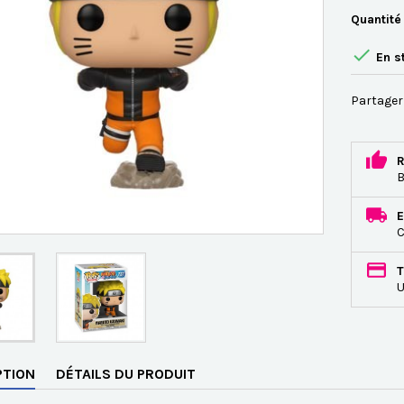
Quantité

En s
Partager
R
B
E
C
T
U
PTION
DÉTAILS DU PRODUIT