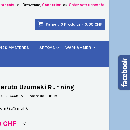

Français
Bienvenue,
Connexion
ou
Créez votre compte
×
×
×
shopping_cart
Panier:
0
Produits - 0,00 CHF
.
INES MYSTÈRES
ARTOYS
WARHAMMER
n
s
Naruto Uzumaki Running
ce
FUN46626
Marque
Funko
5 cm (3.75 inch).
0 CHF
TTC