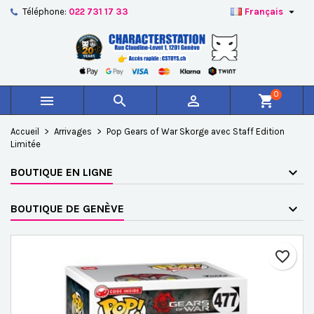

Téléphone:
022 731 17 33
Français
×
×
×
Ajouter à ma liste d'envies
Créer une liste d'envies
Connexion
add_circle_outline
Créer une nouvelle liste
Vous devez être connecté pour ajouter des produits à
Nom de la liste d'envies
votre liste d'envies.
0



shopping_cart
Annuler
Connexion
Accueil
Arrivages
Pop Gears of War Skorge avec Staff Edition
Annuler
Créer une liste d'envies
Limitée
BOUTIQUE EN LIGNE
BOUTIQUE DE GENÈVE
favorite_border