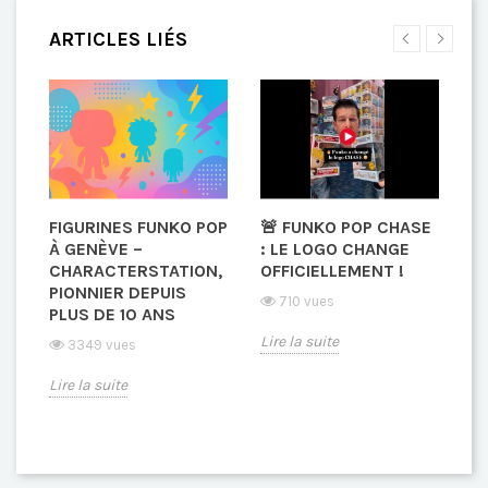
ARTICLES LIÉS
FIGURINES FUNKO POP
🚨 FUNKO POP CHASE

À GENÈVE –
: LE LOGO CHANGE
E
CHARACTERSTATION,
OFFICIELLEMENT !
G
PIONNIER DEPUIS
S
710 vues
PLUS DE 10 ANS
T
N
C
Lire la suite
3349 vues
Lire la suite
Li