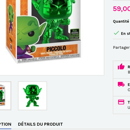
59,0
Quantité

En s
Partager
R
B
E
C
T
U
PTION
DÉTAILS DU PRODUIT