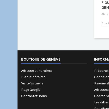
FIG
GEN
12
Lire 
BOUTIQUE DE GENÈVE
INFORM
Adresse et Horaires
Préparati
Plan Itinéraires
Conditio
Visite Virtuelle
Paiement
Page Google
Adresses
Contactez-nous
Coordonn
Les diffé
Pop disp