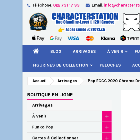
Téléphone:
022 731 17 33
Email:
info@characterst
A
Cr
C
add_circle_outline
Vou
Nom
BLOG
ARRIVAGES
À VENIR
FU
FIGURINES DE COLLECTION
PELUCHES
AC
Accueil
Arrivages
Pop ECCC 2020 Chrome Drag
BOUTIQUE EN LIGNE
Arrivages
À venir
Funko Pop
Cartes à Collectionner