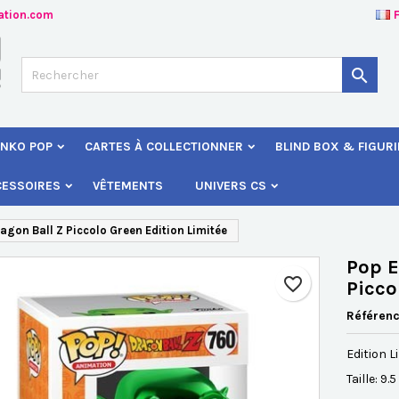
ation.com
jouter à ma liste d'envies
éer une liste d'envies
onnexion

Créer une nouvelle liste
s devez être connecté pour ajouter des produits à votre liste d'envies
 de la liste d'envies
NKO POP
CARTES À COLLECTIONNER
BLIND BOX & FIGUR
Annuler
Connexio
CESSOIRES
VÊTEMENTS
UNIVERS CS
Annuler
Créer une liste d'envie
on Ball Z Piccolo Green Edition Limitée
Pop E
favorite_border
Picco
Référen
Edition L
Taille: 9.