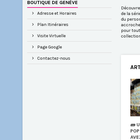
BOUTIQUE DE GENÈVE
Découvrez
Adresse et Horaires
de la sér
du person
Plan Itinéraires
accrocheu
pour tout
Visite Virtuelle
collectio
Page Google
Contactez-nous
ART
🧱 
POP
AVE