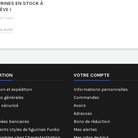
URINES EN STOCK À
ÈVE !
40 vues
la suite
ATION
VOTRE COMPTE
on et expédition
Informations personnelles
ns générales
Commandes
 sécurisé
Avoirs
Adresses
ées bancaires
Bons de réduction
rents styles de figurines Funko
Mes alertes
onibles chez CharacterStation
Mes infos de blog