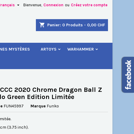

Français
Bienvenue,
Connexion
ou
Créez votre compte
×
×
×
shopping_cart
Panier:
0
Produits - 0,00 CHF
.
INES MYSTÈRES
ARTOYS
WARHAMMER
n
s
CCC 2020 Chrome Dragon Ball Z
lo Green Edition Limitée
ce
FUN45997
Marque
Funko
imitée.
5 cm (3.75 inch).