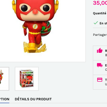
35,0
Quantité

En s
Partager
R
B
E
C
T
U
PTION
DÉTAILS DU PRODUIT