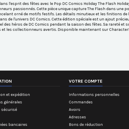
ans l'esprit des fêtes avec le Pop DC Comics Holiday The Flash Holiday
nneurs passionnés. Cette pièce unique capture The Flash dans une po
ncelant orné de motifs festifs. Les détails minutieux et les finitions d
fans de l'univers DC Comics. Cette édition spéciale est un ajout précie
l des héros de DC Comics pendant la saison des fêtes. Sa rareté et son
et les collectionneurs avertis. Disponible maintenant sur Character
ATION
VOTRE COMPTE
on et expédition
Informations personnelles
ns générales
Commandes
 sécurisé
Avoirs
Adresses
ées bancaires
Bons de réduction