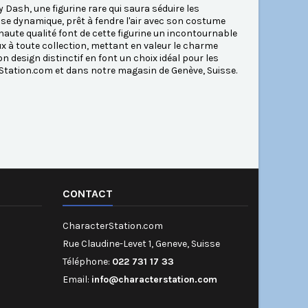
 Dash, une figurine rare qui saura séduire les
se dynamique, prêt à fendre l'air avec son costume
e haute qualité font de cette figurine un incontournable
ux à toute collection, mettant en valeur le charme
 design distinctif en font un choix idéal pour les
Station.com et dans notre magasin de Genève, Suisse.
CONTACT
CharacterStation.com
Rue Claudine-Levet 1, Geneve, Suisse
Téléphone:
022 731 17 33
Email:
info@characterstation.com