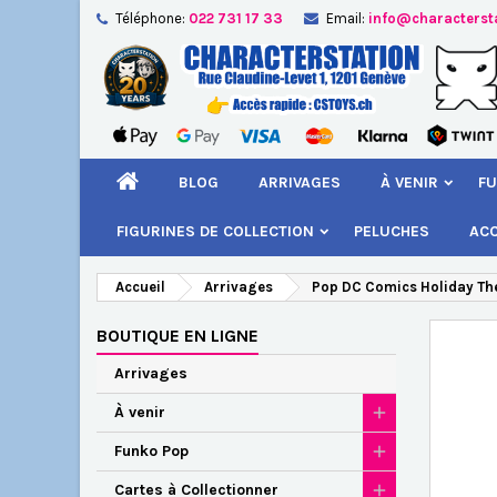
Téléphone:
022 731 17 33
Email:
info@characterst
A
Cr
C
add_circle_outline
Vou
Nom
BLOG
ARRIVAGES
À VENIR
FU
FIGURINES DE COLLECTION
PELUCHES
AC
Accueil
Arrivages
Pop DC Comics Holiday The
BOUTIQUE EN LIGNE
Arrivages
À venir
Funko Pop
Cartes à Collectionner