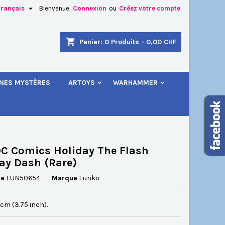

Français
Bienvenue,
Connexion
ou
Créez votre compte
×
×
×
shopping_cart
Panier:
0
Produits - 0,00 CHF
.
INES MYSTÈRES
ARTOYS
WARHAMMER
n
s
C Comics Holiday The Flash
ay Dash (Rare)
ce
FUN50654
Marque
Funko
5 cm (3.75 inch).