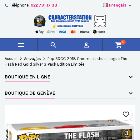

Téléphone:
022 731 17 33
Français
×
×
×
Ajouter à ma liste d'envies
Créer une liste d'envies
Connexion
add_circle_outline
Créer une nouvelle liste
Vous devez être connecté pour ajouter des produits à
Nom de la liste d'envies
votre liste d'envies.
0



shopping_cart
Annuler
Connexion
Accueil
Arrivages
Pop SDCC 2018 Chrome Justice League The
Annuler
Créer une liste d'envies
Flash Red Gold Silver 3-Pack Edition Limitée
BOUTIQUE EN LIGNE
BOUTIQUE DE GENÈVE
favorite_border