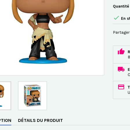
Quantité

En s
Partager
R
B
E
C
T
U
PTION
DÉTAILS DU PRODUIT