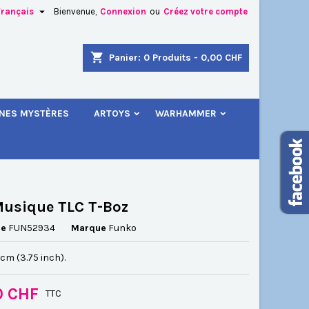

Français
Bienvenue,
Connexion
ou
Créez votre compte
×
×
×
shopping_cart
Panier:
0
Produits - 0,00 CHF
.
INES MYSTÈRES
ARTOYS
WARHAMMER
n
s
usique TLC T-Boz
ce
FUN52934
Marque
Funko
5 cm (3.75 inch).
0 CHF
TTC