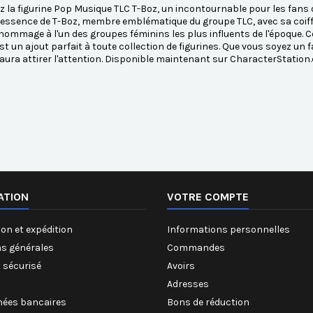
 la figurine Pop Musique TLC T-Boz, un incontournable pour les fans d
'essence de T-Boz, membre emblématique du groupe TLC, avec sa coiffur
 hommage à l'un des groupes féminins les plus influents de l'époque. C
est un ajout parfait à toute collection de figurines. Que vous soyez un
saura attirer l'attention. Disponible maintenant sur CharacterStatio
ATION
VOTRE COMPTE
on et expédition
Informations personnelles
ns générales
Commandes
 sécurisé
Avoirs
Adresses
ées bancaires
Bons de réduction