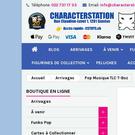
Téléphone:
022 731 17 33
Email:
info@characterst
A
Cr
C
add_circle_outline
Vou
Nom
BLOG
ARRIVAGES
À VENIR
FU
FIGURINES DE COLLECTION
PELUCHES
AC
Accueil
Arrivages
Pop Musique TLC T-Boz
BOUTIQUE EN LIGNE
Arrivages
À venir
Funko Pop
Cartes à Collectionner