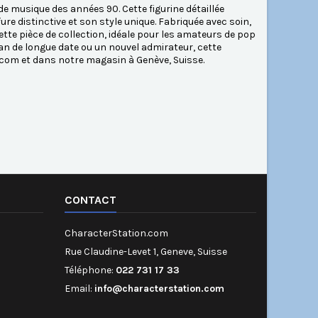
e musique des années 90. Cette figurine détaillée
e distinctive et son style unique. Fabriquée avec soin,
ette pièce de collection, idéale pour les amateurs de pop
 fan de longue date ou un nouvel admirateur, cette
n.com et dans notre magasin à Genève, Suisse.
CONTACT
CharacterStation.com
Rue Claudine-Levet 1, Geneve, Suisse
Téléphone:
022 731 17 33
Email:
info@characterstation.com