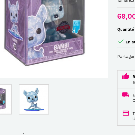
Taille:
9.5
69,0
Quantité

En s
Partager
R
B
E
C
T
U