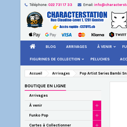
Téléphone:
022 731 17 33
Email:
info@characterst
A
Cr
C
add_circle_outline
Vou
Nom
BLOG
ARRIVAGES
À VENIR
FU
FIGURINES DE COLLECTION
PELUCHES
AC
Accueil
Arrivages
Pop Artist Series Bambi Sn
BOUTIQUE EN LIGNE
Arrivages
À venir
Funko Pop
Cartes à Collectionner