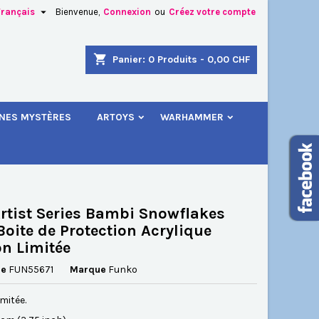

Français
Bienvenue,
Connexion
ou
Créez votre compte
×
×
×
shopping_cart
Panier:
0
Produits - 0,00 CHF
.
INES MYSTÈRES
ARTOYS
WARHAMMER
n
s
rtist Series Bambi Snowflakes
Boite de Protection Acrylique
on Limitée
ce
FUN55671
Marque
Funko
imitée.