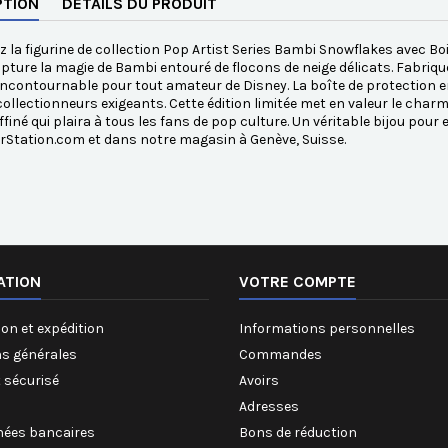
PTION
DÉTAILS DU PRODUIT
 la figurine de collection Pop Artist Series Bambi Snowflakes avec Boit
pture la magie de Bambi entouré de flocons de neige délicats. Fabriqué
incontournable pour tout amateur de Disney. La boîte de protection en
collectionneurs exigeants. Cette édition limitée met en valeur le char
ffiné qui plaira à tous les fans de pop culture. Un véritable bijou pour
rStation.com et dans notre magasin à Genève, Suisse.
ATION
VOTRE COMPTE
on et expédition
Informations personnelles
ns générales
Commandes
 sécurisé
Avoirs
Adresses
ées bancaires
Bons de réduction