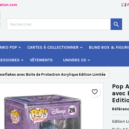
ation.com
jouter à ma liste d'envies
éer une liste d'envies
onnexion

Créer une nouvelle liste
s devez être connecté pour ajouter des produits à votre liste d'envies
 de la liste d'envies
NKO POP
CARTES À COLLECTIONNER
BLIND BOX & FIGUR
Annuler
Connexio
CESSOIRES
VÊTEMENTS
UNIVERS CS
Annuler
Créer une liste d'envie
owflakes avec Boite de Protection Acrylique Edition Limitée
Pop A
favorite_border
avec 
Editi
Référen
Edition L