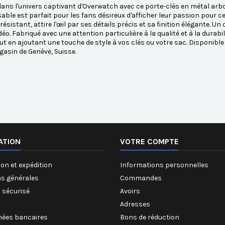
ans l'univers captivant d'Overwatch avec ce porte-clés en métal arbo
able est parfait pour les fans désireux d'afficher leur passion pour
résistant, attire l'œil par ses détails précis et sa finition élégante. U
idéo. Fabriqué avec une attention particulière à la qualité et à la durabi
t en ajoutant une touche de style à vos clés ou votre sac. Disponib
asin de Genève, Suisse.
ATION
VOTRE COMPTE
on et expédition
Informations personnelles
ns générales
Commandes
 sécurisé
Avoirs
Adresses
ées bancaires
Bons de réduction