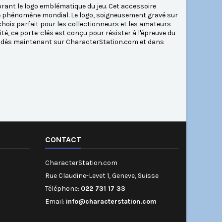
rant le logo emblématique du jeu. Cet accessoire
 ce phénomène mondial. Le logo, soigneusement gravé sur
n choix parfait pour les collectionneurs et les amateurs
lité, ce porte-clés est conçu pour résister à l'épreuve du
le dès maintenant sur CharacterStation.com et dans
CONTACT
CharacterStation.com
Rue Claudine-Levet 1, Geneve, Suisse
Téléphone:
022 731 17 33
Email:
info@characterstation.com