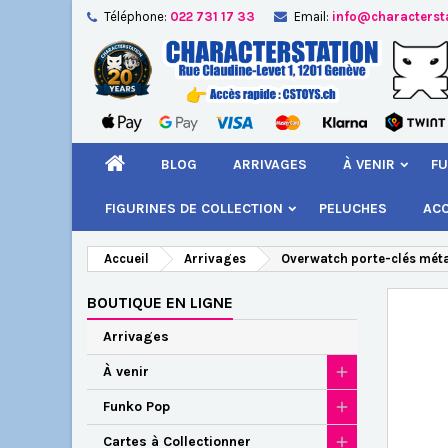
Téléphone:
022 731 17 33
Email:
info@characterst
A
Cr
C
add_circle_outline
Vou
Nom
BLOG
ARRIVAGES
À VENIR
FU
FIGURINES DE COLLECTION
PELUCHES
AC
Accueil
Arrivages
Overwatch porte-clés mét
BOUTIQUE EN LIGNE
Arrivages
À venir
Funko Pop
Cartes à Collectionner