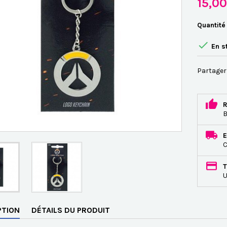
15,0
Quantité

En s
Partager
R
B
E
C
T
U
PTION
DÉTAILS DU PRODUIT