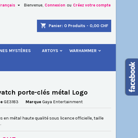

Français
Bienvenue,
Connexion
ou
Créez votre compte
×
×
×
shopping_cart
Panier:
0
Produits - 0,00 CHF
.
INES MYSTÈRES
ARTOYS
WARHAMMER
n
s
atch porte-clés métal Logo
ce
GE3183
Marque
Gaya Entertainment
s en métal haute qualité sous licence officielle, taille
.