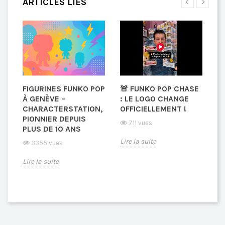
ARTICLES LIÉS
FIGURINES FUNKO POP
🚨 FUNKO POP CHASE

À GENÈVE –
: LE LOGO CHANGE
E
CHARACTERSTATION,
OFFICIELLEMENT !
G
PIONNIER DEPUIS
S
711 vues
PLUS DE 10 ANS
T
N
C
Lire la suite
3355 vues
Lire la suite
Li