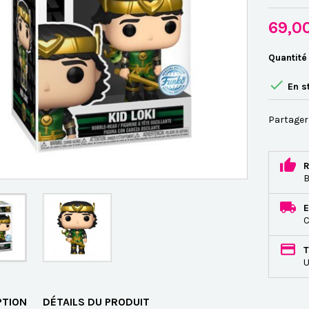
69,0
Quantité

En s
Partager
R
B
E
C
T
U
PTION
DÉTAILS DU PRODUIT