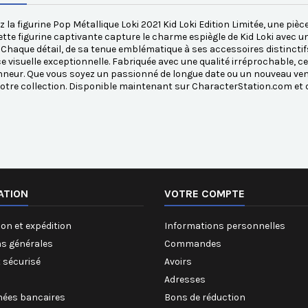
 la figurine Pop Métallique Loki 2021 Kid Loki Edition Limitée, une pièc
ette figurine captivante capture le charme espiègle de Kid Loki avec un
. Chaque détail, de sa tenue emblématique à ses accessoires distincti
e visuelle exceptionnelle. Fabriquée avec une qualité irréprochable, ce
nneur. Que vous soyez un passionné de longue date ou un nouveau ven
votre collection. Disponible maintenant sur CharacterStation.com et
ATION
VOTRE COMPTE
on et expédition
Informations personnelles
ns générales
Commandes
 sécurisé
Avoirs
Adresses
ées bancaires
Bons de réduction