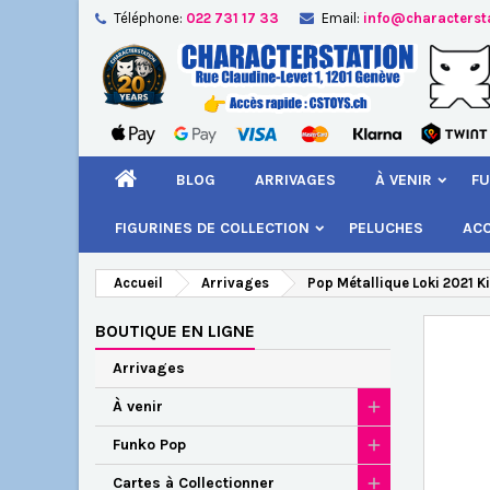
Téléphone:
022 731 17 33
Email:
info@characterst
A
Cr
C
add_circle_outline
Vou
Nom
BLOG
ARRIVAGES
À VENIR
FU
FIGURINES DE COLLECTION
PELUCHES
AC
Accueil
Arrivages
Pop Métallique Loki 2021 Ki
BOUTIQUE EN LIGNE
Arrivages
À venir
Funko Pop
Cartes à Collectionner