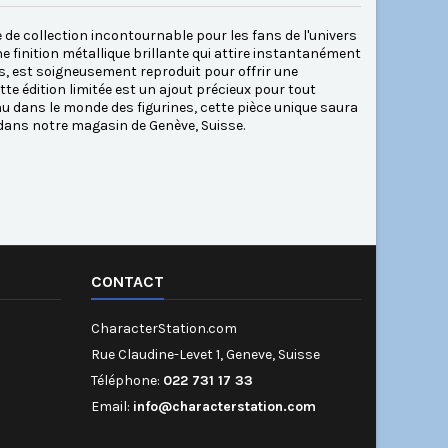
e de collection incontournable pour les fans de l'univers
e finition métallique brillante qui attire instantanément
fs, est soigneusement reproduit pour offrir une
tte édition limitée est un ajout précieux pour tout
u dans le monde des figurines, cette pièce unique saura
 dans notre magasin de Genève, Suisse.
CONTACT
CharacterStation.com
Rue Claudine-Levet 1, Geneve, Suisse
Téléphone:
022 731 17 33
Email:
info@characterstation.com