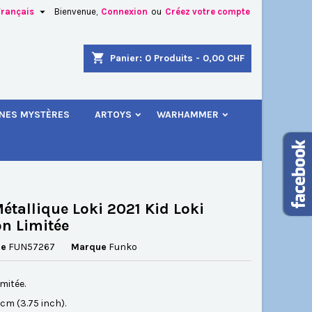

Français
Bienvenue,
Connexion
ou
Créez votre compte
×
×
×
shopping_cart
Panier:
0
Produits - 0,00 CHF
.
INES MYSTÈRES
ARTOYS
WARHAMMER
n
s
étallique Loki 2021 Kid Loki
on Limitée
ce
FUN57267
Marque
Funko
imitée.
5 cm (3.75 inch).