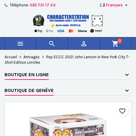

Téléphone:
022 731 17 33
Français
×
×
×
Ajouter à ma liste d'envies
Créer une liste d'envies
Connexion
add_circle_outline
Créer une nouvelle liste
Vous devez être connecté pour ajouter des produits à
Nom de la liste d'envies
votre liste d'envies.
0



shopping_cart
Annuler
Connexion
Accueil
Arrivages
Pop ECCC 2021 John Lennon in New York City T-
Annuler
Créer une liste d'envies
Shirt Edition Limitée
BOUTIQUE EN LIGNE
BOUTIQUE DE GENÈVE
favorite_border