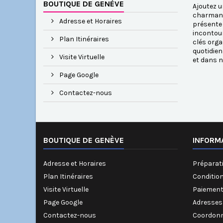
BOUTIQUE DE GENÈVE
Ajoutez u
charmant,
Adresse et Horaires
présente 
incontour
Plan Itinéraires
clés orga
quotidien
Visite Virtuelle
et dans n
Page Google
Contactez-nous
BOUTIQUE DE GENÈVE
INFORM
Adresse et Horaires
Préparati
Plan Itinéraires
Conditio
Visite Virtuelle
Paiement
Page Google
Adresses
Contactez-nous
Coordonn