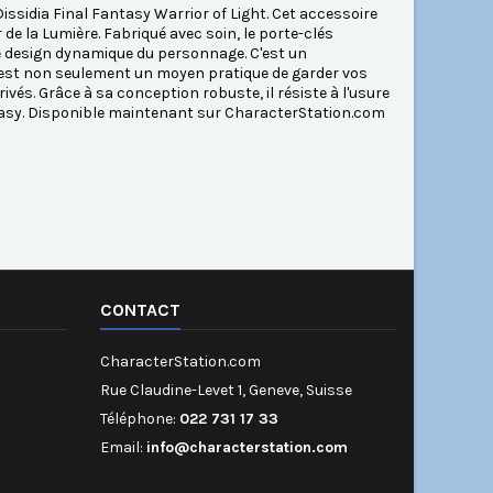
issidia Final Fantasy Warrior of Light. Cet accessoire
de la Lumière. Fabriqué avec soin, le porte-clés
le design dynamique du personnage. C'est un
ue est non seulement un moyen pratique de garder vos
ivés. Grâce à sa conception robuste, il résiste à l'usure
ntasy. Disponible maintenant sur CharacterStation.com
CONTACT
CharacterStation.com
Rue Claudine-Levet 1, Geneve, Suisse
Téléphone:
022 731 17 33
Email:
info@characterstation.com