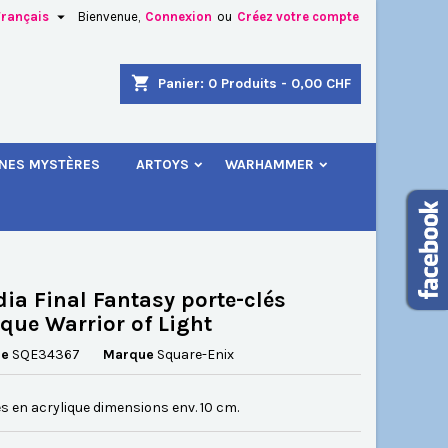

Français
Bienvenue,
Connexion
ou
Créez votre compte
×
×
×
shopping_cart
Panier:
0
Produits - 0,00 CHF
.
INES MYSTÈRES
ARTOYS
WARHAMMER
n
s
dia Final Fantasy porte-clés
ique Warrior of Light
ce
SQE34367
Marque
Square-Enix
s en acrylique dimensions env. 10 cm.