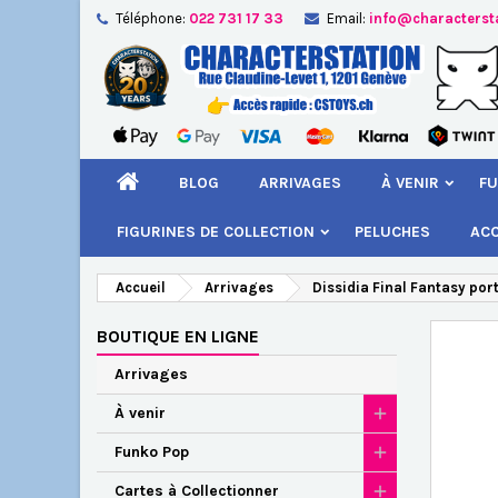
Téléphone:
022 731 17 33
Email:
info@characterst
A
Cr
C
add_circle_outline
Vou
Nom
BLOG
ARRIVAGES
À VENIR
FU
FIGURINES DE COLLECTION
PELUCHES
AC
Accueil
Arrivages
Dissidia Final Fantasy port
BOUTIQUE EN LIGNE
Arrivages
À venir
Funko Pop
Cartes à Collectionner