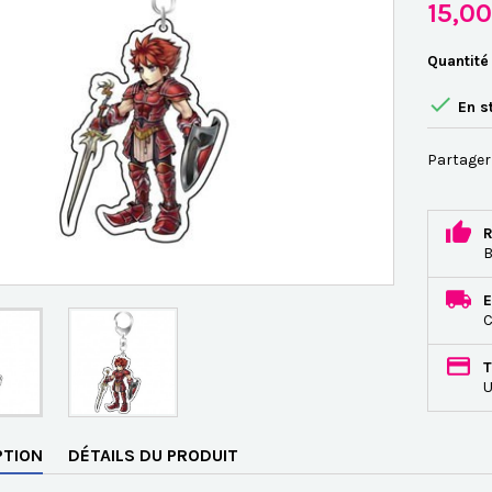
15,0
Quantité

En s
Partager
R
B
E
C
T
U
PTION
DÉTAILS DU PRODUIT