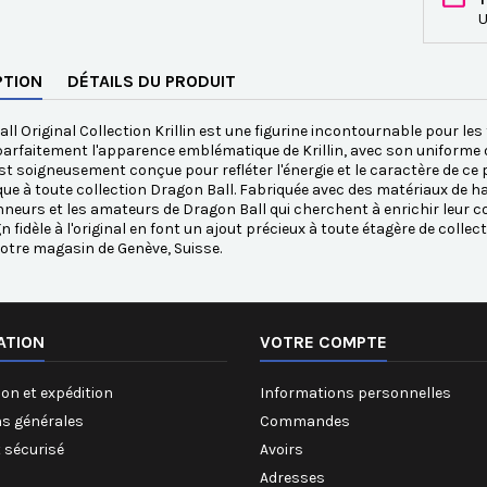
U
PTION
DÉTAILS DU PRODUIT
ll Original Collection Krillin est une figurine incontournable pour les 
arfaitement l'apparence emblématique de Krillin, avec son uniforme ora
est soigneusement conçue pour refléter l'énergie et le caractère de c
ue à toute collection Dragon Ball. Fabriquée avec des matériaux de haut
nneurs et les amateurs de Dragon Ball qui cherchent à enrichir leur col
n fidèle à l'original en font un ajout précieux à toute étagère de col
otre magasin de Genève, Suisse.
ATION
VOTRE COMPTE
on et expédition
Informations personnelles
ns générales
Commandes
 sécurisé
Avoirs
Adresses