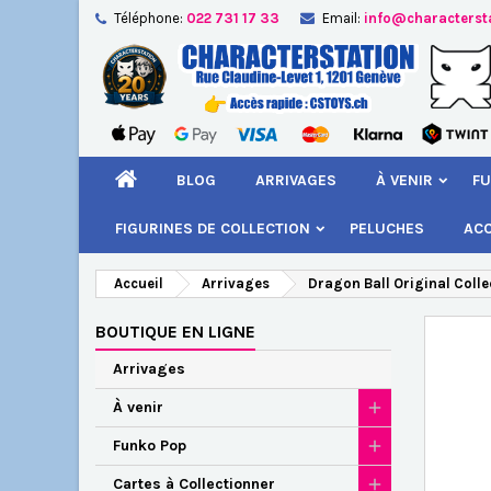
Téléphone:
022 731 17 33
Email:
info@characterst
A
Cr
C
add_circle_outline
Vou
Nom
BLOG
ARRIVAGES
À VENIR
FU
FIGURINES DE COLLECTION
PELUCHES
AC
Accueil
Arrivages
Dragon Ball Original Collec
BOUTIQUE EN LIGNE
Arrivages
À venir
Funko Pop
Cartes à Collectionner