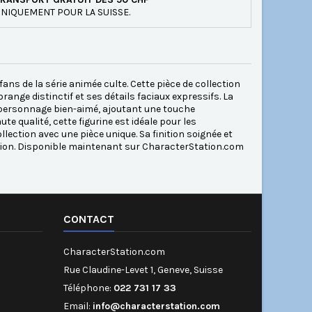
NIQUEMENT POUR LA SUISSE.
fans de la série animée culte. Cette pièce de collection
nge distinctif et ses détails faciaux expressifs. La
e personnage bien-aimé, ajoutant une touche
e qualité, cette figurine est idéale pour les
lection avec une pièce unique. Sa finition soignée et
lection. Disponible maintenant sur CharacterStation.com
CONTACT
CharacterStation.com
Rue Claudine-Levet 1, Geneve, Suisse
Téléphone:
022 731 17 33
Email:
info@characterstation.com