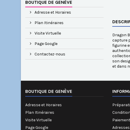
BOUTIQUE DE GENÈVE
Adresse et Horaires
DESCRI
Plan Itinéraires
Visite Virtuelle
Dragon Ba
capture p
Page Google
figurine 
authentiq
Contactez-nous
collectio
son desig
et dans n
BOUTIQUE DE GENÈVE
INFORM
Adresse et Horaires
Préparati
Plan Itinéraires
Conditio
Visite Virtuelle
Paiement
Page Google
Adresses