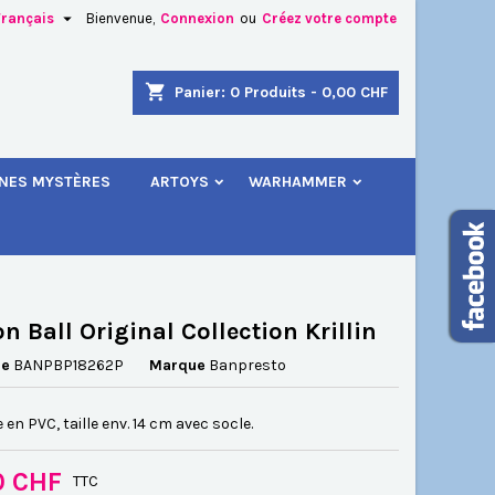

Français
Bienvenue,
Connexion
ou
Créez votre compte
×
×
×
shopping_cart
Panier:
0
Produits - 0,00 CHF
.
INES MYSTÈRES
ARTOYS
WARHAMMER
n
s
n Ball Original Collection Krillin
ce
BANPBP18262P
Marque
Banpresto
 en PVC, taille env. 14 cm avec socle.
0 CHF
TTC