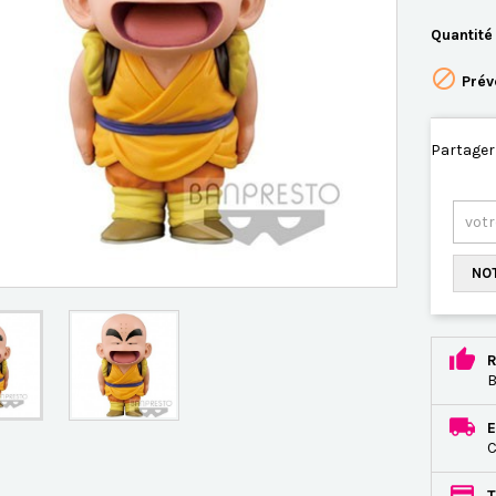
Quantité

Prév
Partager
NOT
R
B
E
C
T