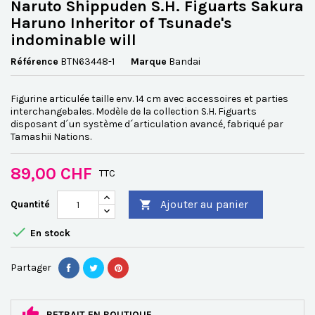
Naruto Shippuden S.H. Figuarts Sakura
Haruno Inheritor of Tsunade's
indominable will
Référence
BTN63448-1
Marque
Bandai
Figurine articulée taille env. 14 cm avec accessoires et parties
interchangebales. Modèle de la collection S.H. Figuarts
disposant d´un système d´articulation avancé, fabriqué par
Tamashii Nations.
89,00 CHF
TTC
Ajouter au panier
Quantité


En stock
Partager
RETRAIT EN BOUTIQUE