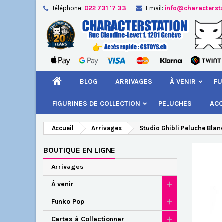
Téléphone:
022 731 17 33
Email:
info@characterst
A
Cr
C
add_circle_outline
Vou
Nom
BLOG
ARRIVAGES
À VENIR
FU
FIGURINES DE COLLECTION
PELUCHES
AC
Accueil
Arrivages
Studio Ghibli Peluche Blan
BOUTIQUE EN LIGNE
Arrivages
À venir
Funko Pop
Cartes à Collectionner