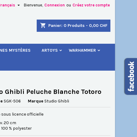

Français
Bienvenue,
Connexion
ou
Créez votre compte
×
×
×
shopping_cart
Panier:
0
Produits - 0,00 CHF
.
INES MYSTÈRES
ARTOYS
WARHAMMER
n
s
o Ghibli Peluche Blanche Totoro
ce
SGK-506
Marque
Studio Ghibli
 sous licence officielle
nv. 20 cm
: 100 % polyester