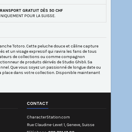
RANSPORT GRATUIT DÈS 50 CHF
NIQUEMENT POUR LA SUISSE.
lanche Totoro. Cette peluche douce et câline capture
s et un visage expressif qui ravira les fans de tous
s amateurs de collections ou comme compagnon
tionneur de produits dérivés de Studio Ghibli. Sa
onnel. Que vous soyez un passionné de longue date ou
sa place dans votre collection. Disponible maintenant
CONTACT
CharacterStation.com
Rue Claudine-Levet 1, Geneve, Suisse