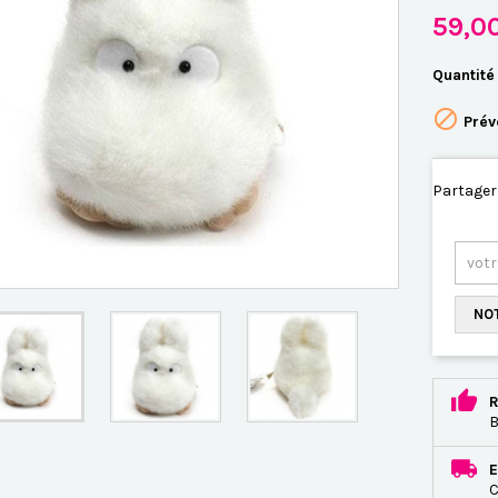
59,0
Quantité

Prév
Partager
NOT
R
B
E
C