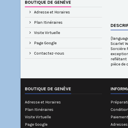
BOUTIQUE DE GENÈVE
Adresse et Horaires
Plan Itinéraires
DESCRI
Visite Virtuelle
{language
Page Google
Scarlet W
Sorcière 
Contactez-nous
exception
reflétant
pièce de 
BOUTIQUE DE GENÈVE
INFORM
Adresse et Horaires
Préparati
Plan Itinéraires
Conditio
Visite Virtuelle
Paiement
Page Google
Adresses