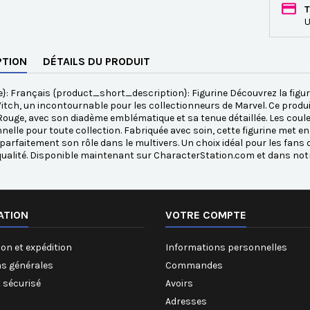
T
U
PTION
DÉTAILS DU PRODUIT
}: Français {product_short_description}: Figurine Découvrez la figu
itch, un incontournable pour les collectionneurs de Marvel. Ce produ
Rouge, avec son diadème emblématique et sa tenue détaillée. Les couleu
nelle pour toute collection. Fabriquée avec soin, cette figurine met e
 parfaitement son rôle dans le multivers. Un choix idéal pour les fans
qualité. Disponible maintenant sur CharacterStation.com et dans not
ATION
VOTRE COMPTE
on et expédition
Informations personnelles
ns générales
Commandes
 sécurisé
Avoirs
Adresses