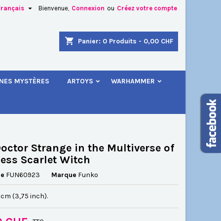

Français
Bienvenue,
Connexion
ou
Créez votre compte
×
×
×
shopping_cart
Panier:
0
Produits - 0,00 CHF
.
INES MYSTÈRES
ARTOYS
WARHAMMER
n
s
octor Strange in the Multiverse of
ss Scarlet Witch
ce
FUN60923
Marque
Funko
5 cm (3,75 inch).