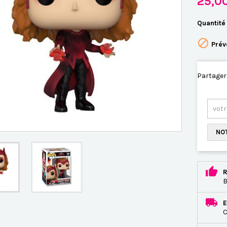
25,0
Quantité

Prév
Partager
NOT
R
B
E
C