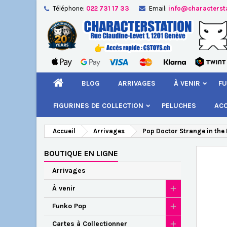
Téléphone:
022 731 17 33
Email:
info@characterst
A
Cr
C
add_circle_outline
Vou
Nom
BLOG
ARRIVAGES
À VENIR
FU
FIGURINES DE COLLECTION
PELUCHES
AC
Accueil
Arrivages
Pop Doctor Strange in the
BOUTIQUE EN LIGNE
Arrivages
À venir
Funko Pop
Cartes à Collectionner