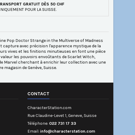
RANSPORT GRATUIT DÈS 50 CHF
NIQUEMENT POUR LA SUISSE.
rine Pop Doctor Strange in the Multiverse of Madness
it capture avec précision l'apparence mystique de la
rs vives et les finitions minutieuses en font une pièce
n valeur les pouvoirs envoûtants de Scarlet Witch,
 de Marvel cherchant à enrichir leur collection avec une
re magasin de Genève, Suisse.
CONTACT
CharacterStation.com
Rue Claudine-Levet 1, Geneve, Suisse
Téléphone:
022 731 17 33
Email:
info@characterstation.com