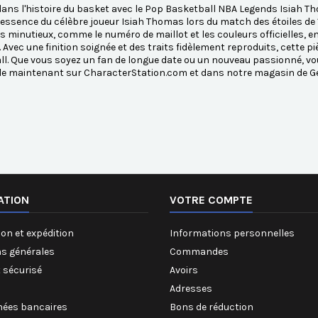
ans l'histoire du basket avec le Pop Basketball NBA Legends Isiah Tho
'essence du célèbre joueur Isiah Thomas lors du match des étoiles de 
ls minutieux, comme le numéro de maillot et les couleurs officielles, 
. Avec une finition soignée et des traits fidèlement reproduits, cette
l. Que vous soyez un fan de longue date ou un nouveau passionné, vous 
le maintenant sur CharacterStation.com et dans notre magasin de Ge
ATION
VOTRE COMPTE
on et expédition
Informations personnelles
ns générales
Commandes
 sécurisé
Avoirs
Adresses
ées bancaires
Bons de réduction