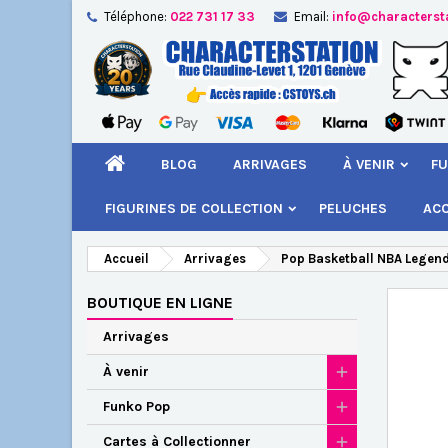
Téléphone:
022 731 17 33
Email:
info@characterst
A
Cr
C
add_circle_outline
Vou
Nom
BLOG
ARRIVAGES
À VENIR
FU
FIGURINES DE COLLECTION
PELUCHES
AC
Accueil
Arrivages
Pop Basketball NBA Legend
BOUTIQUE EN LIGNE
Arrivages
À venir
Funko Pop
Cartes à Collectionner