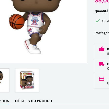
35,0
Quantité

En s
Partager
R
B
E
C
T
U
PTION
DÉTAILS DU PRODUIT