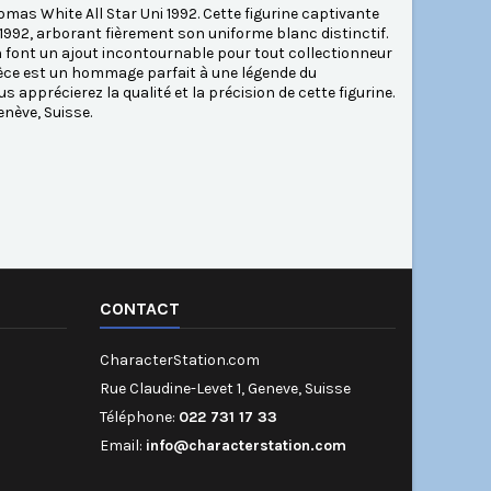
mas White All Star Uni 1992. Cette figurine captivante
1992, arborant fièrement son uniforme blanc distinctif.
en font un ajout incontournable pour tout collectionneur
 pièce est un hommage parfait à une légende du
apprécierez la qualité et la précision de cette figurine.
nève, Suisse.
CONTACT
CharacterStation.com
Rue Claudine-Levet 1, Geneve, Suisse
Téléphone:
022 731 17 33
Email:
info@characterstation.com