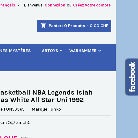

Français
Bienvenue,
Connexion
ou
Créez votre compte
×
×
×
shopping_cart
Panier:
0
Produits - 0,00 CHF
.
INES MYSTÈRES
ARTOYS
WARHAMMER
n
s
asketball NBA Legends Isiah
s White All Star Uni 1992
ce
FUN59369
Marque
Funko
5 cm (3,75 inch).