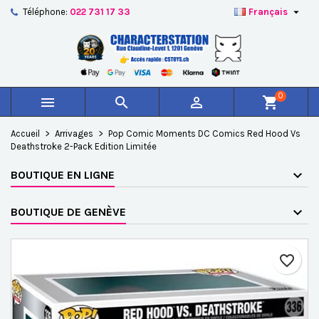

Téléphone:
022 731 17 33
Français
×
×
×
Ajouter à ma liste d'envies
Créer une liste d'envies
Connexion
add_circle_outline
Créer une nouvelle liste
Vous devez être connecté pour ajouter des produits à
Nom de la liste d'envies
votre liste d'envies.
0



shopping_cart
Annuler
Connexion
Accueil
Arrivages
Pop Comic Moments DC Comics Red Hood Vs
Annuler
Créer une liste d'envies
Deathstroke 2-Pack Edition Limitée
BOUTIQUE EN LIGNE
BOUTIQUE DE GENÈVE
favorite_border