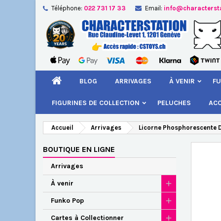
Téléphone:
022 731 17 33
Email:
info@characterst
A
Cr
C
add_circle_outline
Vou
Nom
BLOG
ARRIVAGES
À VENIR
FU
FIGURINES DE COLLECTION
PELUCHES
AC
Accueil
Arrivages
Licorne Phosphorescente D
BOUTIQUE EN LIGNE
Arrivages
À venir
Funko Pop
Cartes à Collectionner