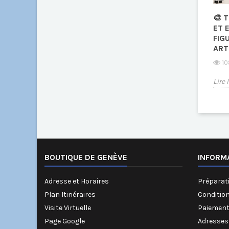
🎨 
ET 
FIG
ART
10
Lire 
BOUTIQUE DE GENÈVE
INFORM
Adresse et Horaires
Préparati
Plan Itinéraires
Conditio
Visite Virtuelle
Paiement
Page Google
Adresses