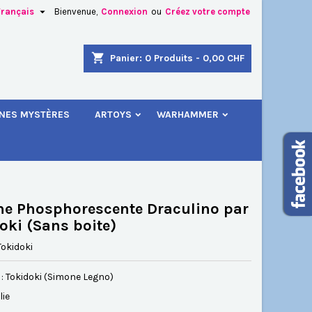

Français
Bienvenue,
Connexion
ou
Créez votre compte
×
×
×
shopping_cart
Panier:
0
Produits - 0,00 CHF
.
INES MYSTÈRES
ARTOYS
WARHAMMER
n
s
ne Phosphorescente Draculino par
oki (Sans boite)
Tokidoki
: Tokidoki (Simone Legno)
lie