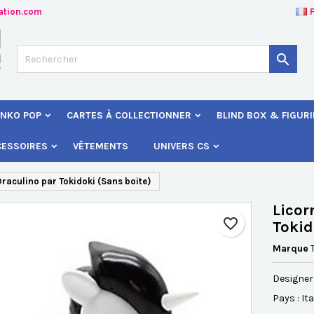
ation.com
jouter à ma liste d'envies
éer une liste d'envies
onnexion

Créer une nouvelle liste
s devez être connecté pour ajouter des produits à votre liste d'envies
 de la liste d'envies
NKO POP
CARTES À COLLECTIONNER
BLIND BOX & FIGUR
Annuler
Connexio
CESSOIRES
VÊTEMENTS
UNIVERS CS
Annuler
Créer une liste d'envie
raculino par Tokidoki (Sans boite)
Licor
favorite_border
Tokid
Marque
Designer 
Pays : Ita