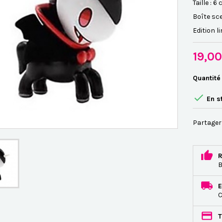
Taille : 6
Boîte sce
Edition l
19,0
Quantité

En s
Partager
R
B
E
C
T