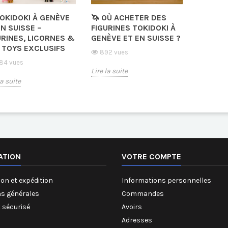
TOKIDOKI À GENÈVE
🦄 OÙ ACHETER DES
EN SUISSE –
FIGURINES TOKIDOKI À
URINES, LICORNES &
GENÈVE ET EN SUISSE ?
 TOYS EXCLUSIFS
892 vues
84 vues
Lire la suite
la suite
ATION
VOTRE COMPTE
on et expédition
Informations personnelles
ns générales
Commandes
 sécurisé
Avoirs
Adresses