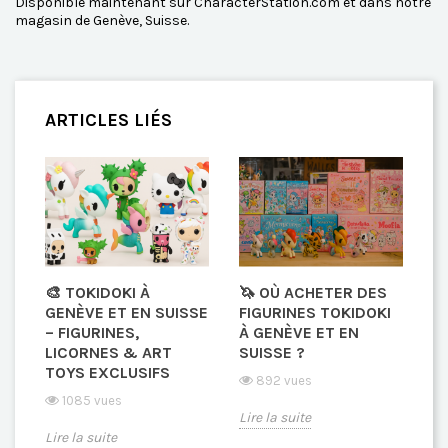
Disponible maintenant sur CharacterStation.com et dans notre
magasin de Genève, Suisse.
ARTICLES LIÉS
🎨 TOKIDOKI À
🦄 OÙ ACHETER DES
GENÈVE ET EN SUISSE
FIGURINES TOKIDOKI
– FIGURINES,
À GENÈVE ET EN
LICORNES & ART
SUISSE ?
TOYS EXCLUSIFS
892 vues
1085 vues
Lire la suite
Lire la suite