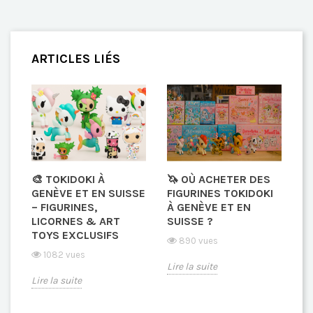
ARTICLES LIÉS
🎨 TOKIDOKI À
🦄 OÙ ACHETER DES
GENÈVE ET EN SUISSE
FIGURINES TOKIDOKI
– FIGURINES,
À GENÈVE ET EN
LICORNES & ART
SUISSE ?
TOYS EXCLUSIFS
890 vues
1082 vues
Lire la suite
Lire la suite