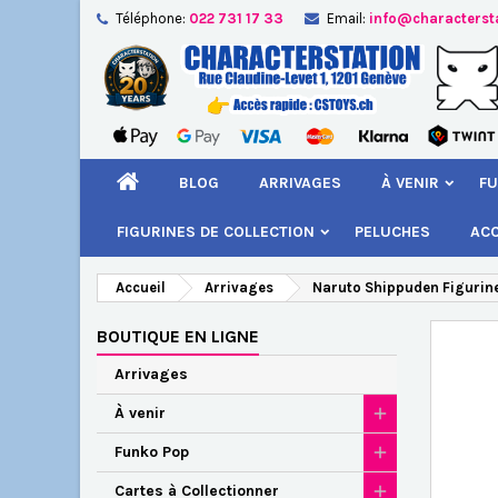
Téléphone:
022 731 17 33
Email:
info@characterst
A
Cr
C
add_circle_outline
Vou
Nom
BLOG
ARRIVAGES
À VENIR
FU
FIGURINES DE COLLECTION
PELUCHES
AC
Accueil
Arrivages
Naruto Shippuden Figurin
BOUTIQUE EN LIGNE
Arrivages
À venir
Funko Pop
Cartes à Collectionner