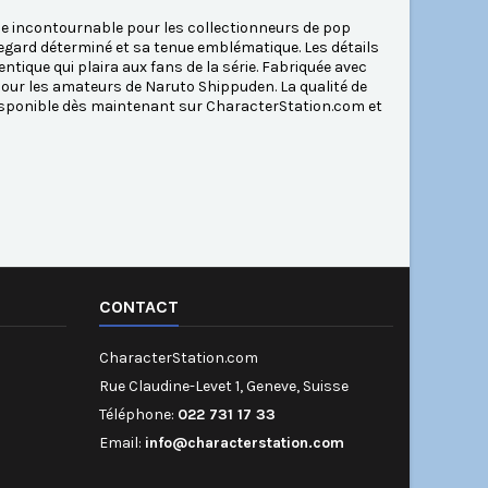
ce incontournable pour les collectionneurs de pop
regard déterminé et sa tenue emblématique. Les détails
tique qui plaira aux fans de la série. Fabriquée avec
 pour les amateurs de Naruto Shippuden. La qualité de
Disponible dès maintenant sur CharacterStation.com et
CONTACT
CharacterStation.com
Rue Claudine-Levet 1, Geneve, Suisse
Téléphone:
022 731 17 33
Email:
info@characterstation.com