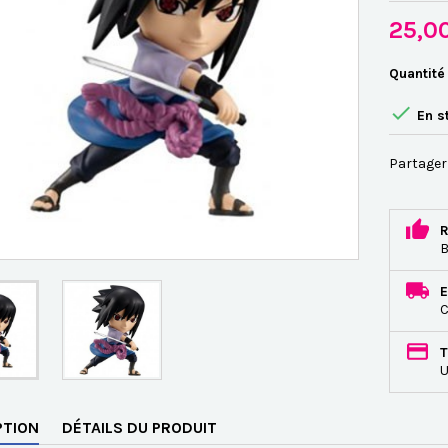
25,0
Quantité

En s
Partager
R
B
E
C
T
U
PTION
DÉTAILS DU PRODUIT