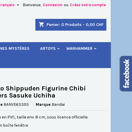

Français
Bienvenue,
Connexion
ou
Créez votre compte
×
×
×
shopping_cart
Panier:
0
Produits - 0,00 CHF
.
INES MYSTÈRES
ARTOYS
WARHAMMER
n
s
o Shippuden Figurine Chibi
rs Sasuke Uchiha
ce
BANVE63393
Marque
Bandai
 en PVC, taille env. 8 cm, sous licence officielle.
n boîte
fenêtre