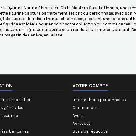
 la figurine Naruto Shippuden Chibi Masters Sasuke Uchiha, une piè
Cette figurine capture parfaitement l'esprit du personnage, avec son 
, tels que son bandeau frontal et son épée, ajoutent une touche authen
te figurine est idéale pour enrichir votre collection ou comme cadeau
on assure une grande durabilité et un rendu visuel impressionnant. 
e magasin de Genève, en Suisse.
ATION
VOTRE COMPTE
on et expédition
Informations personnelles
ns générales
Commandes
 sécurisé
Avoirs
Adresses
ées bancaires
Bons de réduction