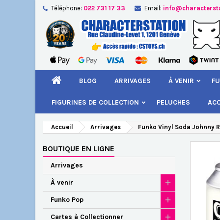
Téléphone:
022 731 17 33
Email:
info@characterst
A
Cr
C
add_circle_outline
Vou
Nom
BLOG
ARRIVAGES
À VENIR
FU
FIGURINES DE COLLECTION
PELUCHES
AC
Accueil
Arrivages
Funko Vinyl Soda Johnny Ri
BOUTIQUE EN LIGNE
Arrivages
À venir
Funko Pop
Cartes à Collectionner