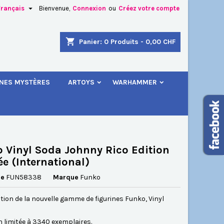

Français
Bienvenue,
Connexion
ou
Créez votre compte
×
×
×
shopping_cart
Panier:
0
Produits - 0,00 CHF
.
INES MYSTÈRES
ARTOYS
WARHAMMER
n
s
 Vinyl Soda Johnny Rico Edition
ée (International)
ce
FUN58338
Marque
Funko
tion de la nouvelle gamme de figurines Funko, Vinyl
n limitée à 3340 exemplaires.