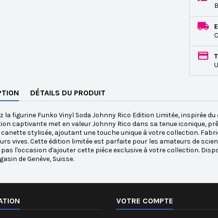
B
E
C
T
U
PTION
DÉTAILS DU PRODUIT
 la figurine Funko Vinyl Soda Johnny Rico Edition Limitée, inspirée d
tion captivante met en valeur Johnny Rico dans sa tenue iconique, prêt
canette stylisée, ajoutant une touche unique à votre collection. Fabriq
urs vives. Cette édition limitée est parfaite pour les amateurs de scien
as l'occasion d'ajouter cette pièce exclusive à votre collection. Di
asin de Genève, Suisse.
ATION
VOTRE COMPTE