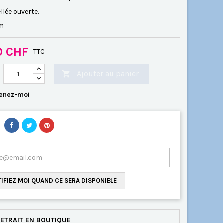
llée ouverte
.
cm
0 CHF
TTC
Ajouter au panier

enez-moi
IFIEZ MOI QUAND CE SERA DISPONIBLE
ETRAIT EN BOUTIQUE