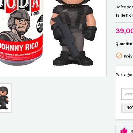
Boîte sce
Taille 11 
39,0
Quantité

Prév
Partager
NOT
R