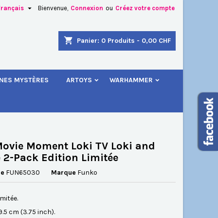

Français
Bienvenue,
Connexion
ou
Créez votre compte
×
×
×
shopping_cart
Panier:
0
Produits - 0,00 CHF
.
INES MYSTÈRES
ARTOYS
WARHAMMER
n
s
ovie Moment Loki TV Loki and
e 2-Pack Edition Limitée
ce
FUN65030
Marque
Funko
imitée.
 9.5 cm (3.75 inch).