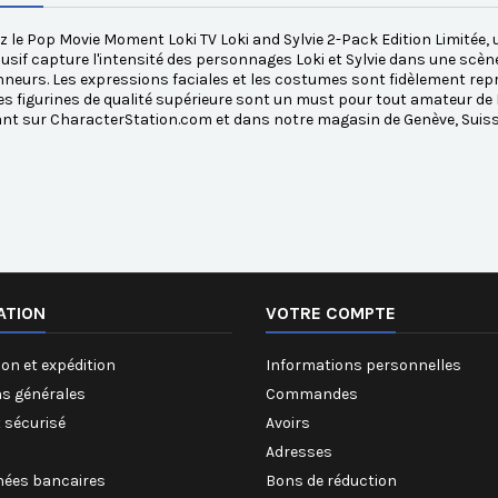
 le Pop Movie Moment Loki TV Loki and Sylvie 2-Pack Edition Limitée, un
usif capture l'intensité des personnages Loki et Sylvie dans une scèn
nneurs. Les expressions faciales et les costumes sont fidèlement repr
es figurines de qualité supérieure sont un must pour tout amateur de 
nt sur CharacterStation.com et dans notre magasin de Genève, Suiss
ATION
VOTRE COMPTE
on et expédition
Informations personnelles
ns générales
Commandes
 sécurisé
Avoirs
Adresses
ées bancaires
Bons de réduction