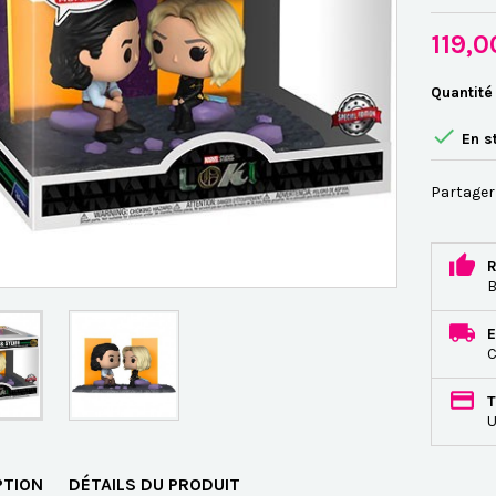
119,
Quantité

En s
Partager
R
B
E
C
T
U
PTION
DÉTAILS DU PRODUIT