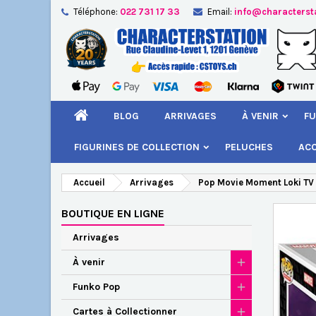
Téléphone:
022 731 17 33
Email:
info@characterst
A
Cr
C
add_circle_outline
Vou
Nom
BLOG
ARRIVAGES
À VENIR
FU
FIGURINES DE COLLECTION
PELUCHES
AC
Accueil
Arrivages
Pop Movie Moment Loki TV L
BOUTIQUE EN LIGNE
Arrivages
À venir
Funko Pop
Cartes à Collectionner