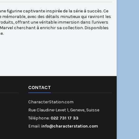
e figurine captivante inspirée de la série à succès. Ce
e mémorable, avec des détails minutieux qui raviront les
oduits, offrant une véritable immersion dans l'univers
Marvel cherchant à enrichir sa collection. Disponibles
e.
CONTACT
CharacterStation.com
Rue Claudine-Levet 1, Geneve, Suisse
Téléphone:
022 731 17 33
Email:
info@characterstation.com