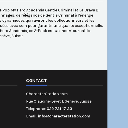
ée Pop My Hero Academia Gentle Criminal et La Brava 2-
nnages, de l'élégance de Gentle Criminal à l'énergie
s dynamiques qui raviront les collectionneurs et les
iquées avec soin pour garantir une qualité exceptionnelle.
 Hero Academia, ce 2-Pack est un incontournable.
nève, Suisse.
CONTACT
CharacterStation.com
Rue Claudine-Levet 1, Geneve, Suisse
Téléphone:
022 731 17 33
Email:
info@characterstation.com