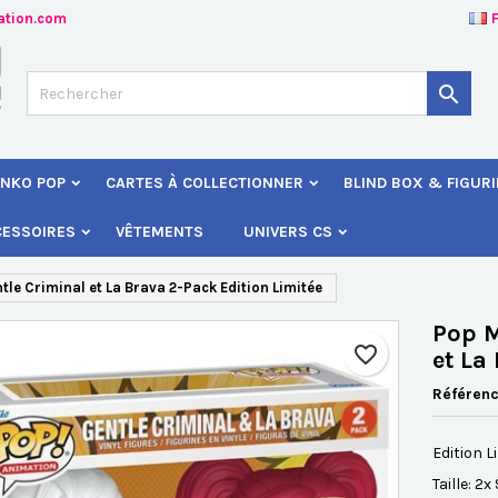
ation.com
jouter à ma liste d'envies
éer une liste d'envies
onnexion

Créer une nouvelle liste
s devez être connecté pour ajouter des produits à votre liste d'envies
 de la liste d'envies
NKO POP
CARTES À COLLECTIONNER
BLIND BOX & FIGUR
Annuler
Connexio
CESSOIRES
VÊTEMENTS
UNIVERS CS
Annuler
Créer une liste d'envie
le Criminal et La Brava 2-Pack Edition Limitée
Pop M
favorite_border
et La
Référen
Edition L
Taille: 2x