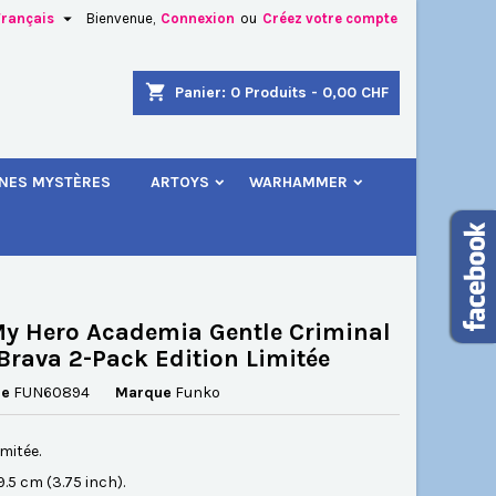

Français
Bienvenue,
Connexion
ou
Créez votre compte
×
×
×
shopping_cart
Panier:
0
Produits - 0,00 CHF
.
INES MYSTÈRES
ARTOYS
WARHAMMER
n
s
y Hero Academia Gentle Criminal
 Brava 2-Pack Edition Limitée
ce
FUN60894
Marque
Funko
imitée.
 9.5 cm (3.75 inch).