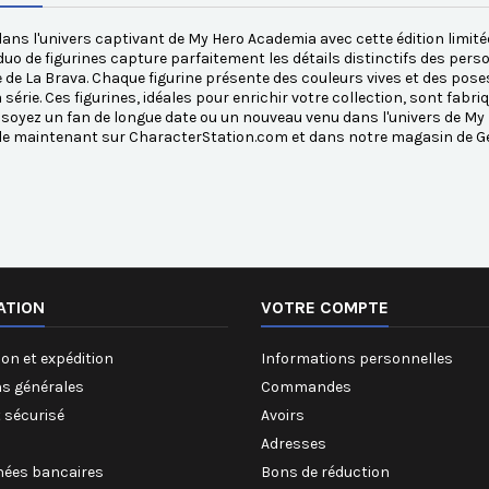
ans l'univers captivant de My Hero Academia avec cette édition limit
duo de figurines capture parfaitement les détails distinctifs des perso
e de La Brava. Chaque figurine présente des couleurs vives et des pose
a série. Ces figurines, idéales pour enrichir votre collection, sont fabr
soyez un fan de longue date ou un nouveau venu dans l'univers de My
le maintenant sur CharacterStation.com et dans notre magasin de Ge
ATION
VOTRE COMPTE
on et expédition
Informations personnelles
ns générales
Commandes
 sécurisé
Avoirs
Adresses
ées bancaires
Bons de réduction