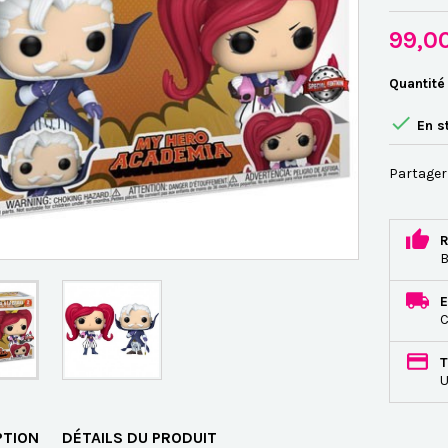
99,0
Quantité

En s
Partager
R
B
E
C
T
U
PTION
DÉTAILS DU PRODUIT