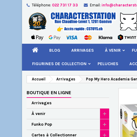
Téléphone:
022 731 17 33
Email:
info@characterst
A
Cr
C
add_circle_outline
Vou
Nom
BLOG
ARRIVAGES
À VENIR
FU
FIGURINES DE COLLECTION
PELUCHES
AC
Accueil
Arrivages
Pop My Hero Academia Gent
BOUTIQUE EN LIGNE
Arrivages
À venir
Funko Pop
Cartes à Collectionner