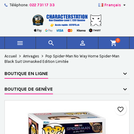

Téléphone:
022 731 17 33
Français
×
×
×
Ajouter à ma liste d'envies
Créer une liste d'envies
Connexion
add_circle_outline
Créer une nouvelle liste
Vous devez être connecté pour ajouter des produits à
Nom de la liste d'envies
votre liste d'envies.
0



shopping_cart
Annuler
Connexion
Accueil
Arrivages
Pop Spider-Man No Way Home Spider-Man
Annuler
Créer une liste d'envies
Black Suit Unmasked Edition Limitée
BOUTIQUE EN LIGNE
BOUTIQUE DE GENÈVE
favorite_border