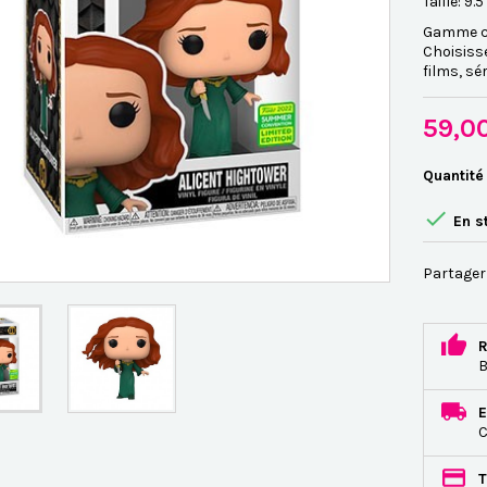
Taille: 9.
Gamme co
Choisiss
films, sér
59,0
Quantité

En s
Partager
R
B
E
C
T