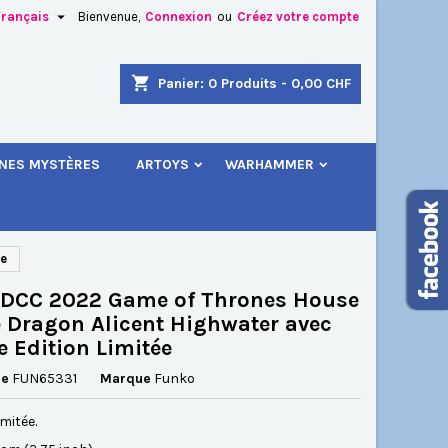

Français
Bienvenue,
Connexion
ou
Créez votre compte
×
×
×
shopping_cart
Panier:
0
Produits - 0,00 CHF
.
INES MYSTÈRES
ARTOYS
WARHAMMER
n
s
ée
SDCC 2022 Game of Thrones House
e Dragon Alicent Highwater avec
 Edition Limitée
ce
FUN65331
Marque
Funko
imitée.