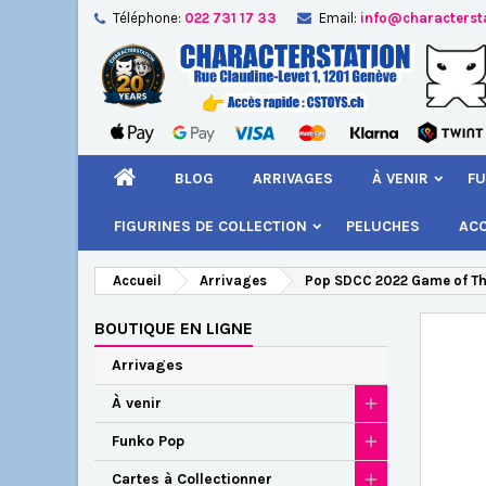
Téléphone:
022 731 17 33
Email:
info@characterst
A
Cr
C
add_circle_outline
Vou
Nom
BLOG
ARRIVAGES
À VENIR
FU
FIGURINES DE COLLECTION
PELUCHES
AC
Accueil
Arrivages
Pop SDCC 2022 Game of Thr
BOUTIQUE EN LIGNE
Arrivages
À venir
Funko Pop
Cartes à Collectionner