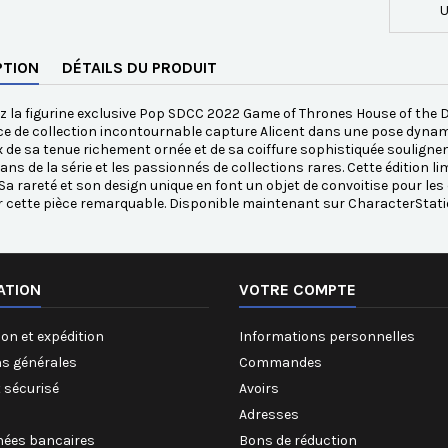
U
PTION
DÉTAILS DU PRODUIT
 la figurine exclusive Pop SDCC 2022 Game of Thrones House of the D
ce de collection incontournable capture Alicent dans une pose dynam
 de sa tenue richement ornée et de sa coiffure sophistiquée soulignent 
fans de la série et les passionnés de collections rares. Cette édition l
Sa rareté et son design unique en font un objet de convoitise pour le
r cette pièce remarquable. Disponible maintenant sur CharacterStati
ATION
VOTRE COMPTE
on et expédition
Informations personnelles
ns générales
Commandes
 sécurisé
Avoirs
Adresses
ées bancaires
Bons de réduction