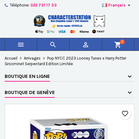

Téléphone:
022 731 17 33
Français
×
×
×
Ajouter à ma liste d'envies
Créer une liste d'envies
Connexion
add_circle_outline
Créer une nouvelle liste
Vous devez être connecté pour ajouter des produits à
Nom de la liste d'envies
votre liste d'envies.
0



shopping_cart
Annuler
Connexion
Accueil
Arrivages
Pop NYCC 2023 Looney Tunes x Harry Potter
Annuler
Créer une liste d'envies
Grosminet Serpentard Edition Limitée
BOUTIQUE EN LIGNE
BOUTIQUE DE GENÈVE
favorite_border