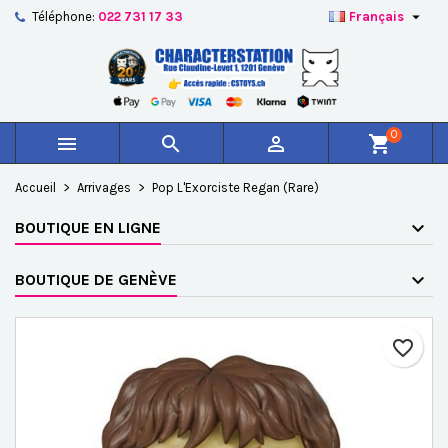

Téléphone:
022 731 17 33
Français
×
×
×
Ajouter à ma liste d'envies
Créer une liste d'envies
Connexion
add_circle_outline
Créer une nouvelle liste
Vous devez être connecté pour ajouter des produits à
Nom de la liste d'envies
votre liste d'envies.
0



shopping_cart
Annuler
Connexion
Accueil
Arrivages
Pop L'Exorciste Regan (Rare)
Annuler
Créer une liste d'envies
BOUTIQUE EN LIGNE
BOUTIQUE DE GENÈVE
favorite_border