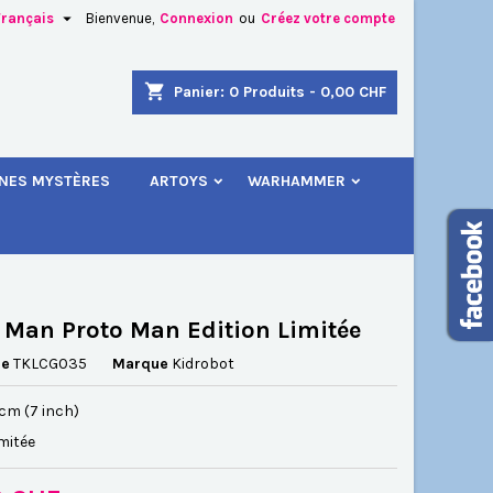

Français
Bienvenue,
Connexion
ou
Créez votre compte
×
×
×
shopping_cart
Panier:
0
Produits - 0,00 CHF
.
INES MYSTÈRES
ARTOYS
WARHAMMER
n
s
Man Proto Man Edition Limitée
ce
TKLCG035
Marque
Kidrobot
8 cm (7 inch)
imitée