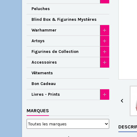
Peluches
Blind Box & Figurines Mystères
Warhammer
Artoys
Figurines de Collection
Accessoires
Vêtements
Bon Cadeau
Livres - Prints

MARQUES
DESCRI