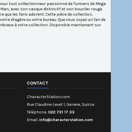
pour tout collectionneur passionné de l'univers de Mega
Man, avec son casque distinctif et son bouclier rouge.
re que les fans adorent. Cette pièce de collection,
 votre étagère ou votre bureau. Que vous soyez un fan de
précieux à votre collection. Disponible maintenant sur
CONTACT
CharacterStation.com
Rue Claudine-Levet 1, Geneve, Suisse
Téléphone:
022 731 17 33
Email:
info@characterstation.com