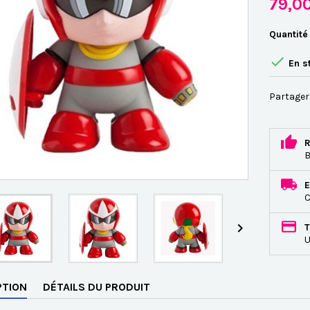
79,0
Quantité

En s
Partager
R
B
E
C

T
U
PTION
DÉTAILS DU PRODUIT