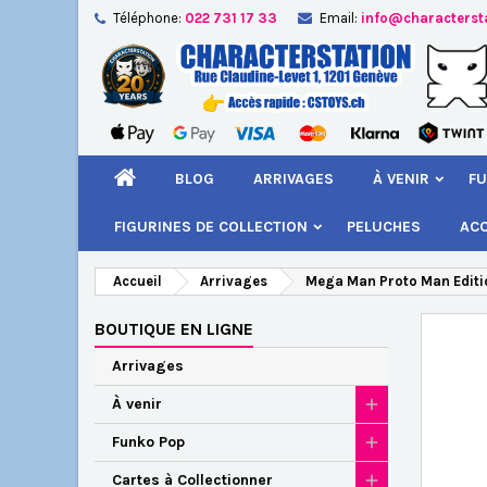
Téléphone:
022 731 17 33
Email:
info@characterst
A
Cr
C
add_circle_outline
Vou
Nom
BLOG
ARRIVAGES
À VENIR
FU
FIGURINES DE COLLECTION
PELUCHES
AC
Accueil
Arrivages
Mega Man Proto Man Editi
BOUTIQUE EN LIGNE
Arrivages
À venir
Funko Pop
Cartes à Collectionner