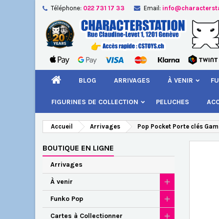
Téléphone:
022 731 17 33
Email:
info@characterst
A
Cr
C
add_circle_outline
Vou
Nom
BLOG
ARRIVAGES
À VENIR
FU
FIGURINES DE COLLECTION
PELUCHES
AC
Accueil
Arrivages
Pop Pocket Porte clés Gam
BOUTIQUE EN LIGNE
Arrivages
À venir
Funko Pop
Cartes à Collectionner