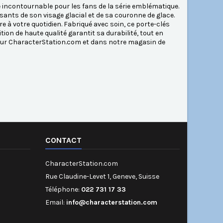
 incontournable pour les fans de la série emblématique.
ssants de son visage glacial et de sa couronne de glace.
e à votre quotidien. Fabriqué avec soin, ce porte-clés
ion de haute qualité garantit sa durabilité, tout en
sur CharacterStation.com et dans notre magasin de
CONTACT
CharacterStation.com
Rue Claudine-Levet 1, Geneve, Suisse
Téléphone:
022 731 17 33
Email:
info@characterstation.com