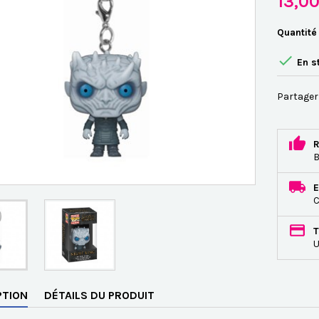
13,0
Quantité

En s
Partager
R
B
E
C
T
U
PTION
DÉTAILS DU PRODUIT