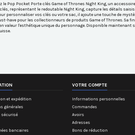
 le Pop Pocket Porte clés Game of Thrones Night King, un accessoire
clés, représentant le redoutable Night King, capture les détails saisi
our personnaliser vos clés ou votre sac, il ajoute une touche de mystèr
st-have pour les collectionneurs de produits Game of Thrones. Sa finit
en valeur l'esthétique unique du personnage. Disponible maintenant 
uisse.
ATION
VOTRE COMPTE
on et expédition
Informations personnelles
ns générales
Commandes
 sécurisé
Avoirs
Adresses
ées bancaires
Bons de réduction