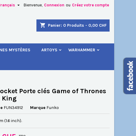

Français
Bienvenue,
Connexion
ou
Créez votre compte
×
×
×
shopping_cart
Panier:
0
Produits - 0,00 CHF
.
INES MYSTÈRES
ARTOYS
WARHAMMER
n
s
ocket Porte clés Game of Thrones
 King
ce
FUN34912
Marque
Funko
cm (1.6 inch).