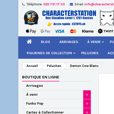
Téléphone:
022 731 17 33
Email:
info@characterst
A
Cr
C
add_circle_outline
Vou
Nom
BLOG
ARRIVAGES
À VENIR
FU
FIGURINES DE COLLECTION
PELUCHES
AC
Accueil
Peluches
Demon Cow Blanc
BOUTIQUE EN LIGNE
Arrivages
À venir
Funko Pop
Cartes à Collectionner