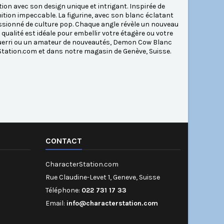
on avec son design unique et intrigant. Inspirée de
inition impeccable. La figurine, avec son blanc éclatant
ssionné de culture pop. Chaque angle révèle un nouveau
 qualité est idéale pour embellir votre étagère ou votre
guerri ou un amateur de nouveautés, Demon Cow Blanc
Station.com et dans notre magasin de Genève, Suisse.
CONTACT
CharacterStation.com
Rue Claudine-Levet 1, Geneve, Suisse
Téléphone:
022 731 17 33
Email:
info@characterstation.com