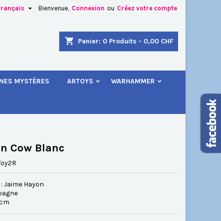

Français
Bienvenue,
Connexion
ou
Créez votre compte
×
×
×
shopping_cart
Panier:
0
Produits - 0,00 CHF
.
INES MYSTÈRES
ARTOYS
WARHAMMER
n
s
n Cow Blanc
Toy2R
 : Jaime Hayon
pagne
9 cm