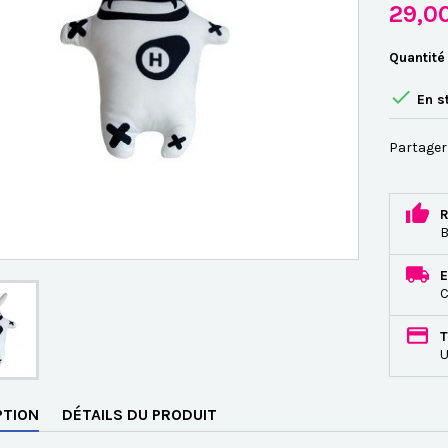
29,0
Quantité

En s
Partager
R
B
E
C
T
U
PTION
DÉTAILS DU PRODUIT