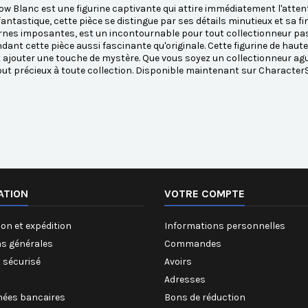
 Blanc est une figurine captivante qui attire immédiatement l'attenti
 fantastique, cette pièce se distingue par ses détails minutieux et sa f
rnes imposantes, est un incontournable pour tout collectionneur pa
endant cette pièce aussi fascinante qu'originale. Cette figurine de haute
 ajouter une touche de mystère. Que vous soyez un collectionneur a
out précieux à toute collection. Disponible maintenant sur Character
ATION
VOTRE COMPTE
on et expédition
Informations personnelles
ns générales
Commandes
 sécurisé
Avoirs
Adresses
ées bancaires
Bons de réduction