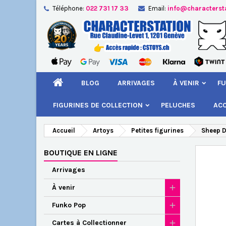
Téléphone:
022 731 17 33
Email:
info@characterst
A
Cr
C
add_circle_outline
Vou
Nom
BLOG
ARRIVAGES
À VENIR
FU
FIGURINES DE COLLECTION
PELUCHES
AC
Accueil
Artoys
Petites figurines
Sheep D
BOUTIQUE EN LIGNE
Arrivages
À venir
Funko Pop
Cartes à Collectionner