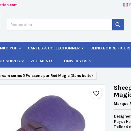
ation.com
jouter à ma liste d'envies
éer une liste d'envies
onnexion

Créer une nouvelle liste
s devez être connecté pour ajouter des produits à votre liste d'envies
 de la liste d'envies
NKO POP
CARTES À COLLECTIONNER
BLIND BOX & FIGUR
Annuler
Connexio
CESSOIRES
VÊTEMENTS
UNIVERS CS
Annuler
Créer une liste d'envie
ream series 2 Poissons par Red Magic (Sans boite)
Sheep
favorite_border
Magic
Marque
Designer
Pays : H
Taille : 4