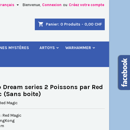

Français
Bienvenue,
Connexion
ou
Créez votre compte
×
×
×
shopping_cart
Panier:
0
Produits - 0,00 CHF
.
INES MYSTÈRES
ARTOYS
WARHAMMER
n
s
 Dream series 2 Poissons par Red
 (Sans boite)
Red Magic
 : Red Magic
ongKong
 cm