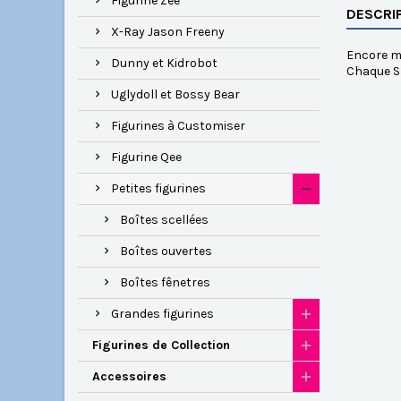
Figurine Zee
DESCRI
X-Ray Jason Freeny
Encore mi
Dunny et Kidrobot
Chaque Sh
Uglydoll et Bossy Bear
Figurines à Customiser
Figurine Qee
Petites figurines
Boîtes scellées
Boîtes ouvertes
Boîtes fênetres
Grandes figurines
Figurines de Collection
Accessoires