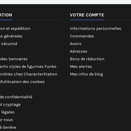
ATION
VOTRE COMPTE
on et expédition
Informations personnelles
ns générales
Commandes
 sécurisé
Avoirs
Adresses
ées bancaires
Bons de réduction
rents styles de figurines Funko
Mes alertes
onibles chez CharacterStation
Mes infos de blog
 d'utilisation des cookies
 de confidentialité
et cryptage
 légales
z-nous
à Genève