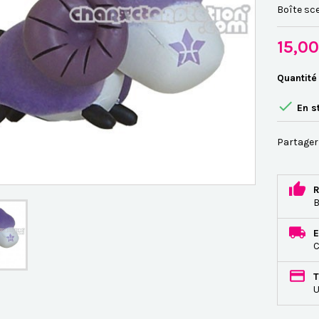
Boîte sce
15,0
Quantité

En s
Partager
R
B
E
C
T
U