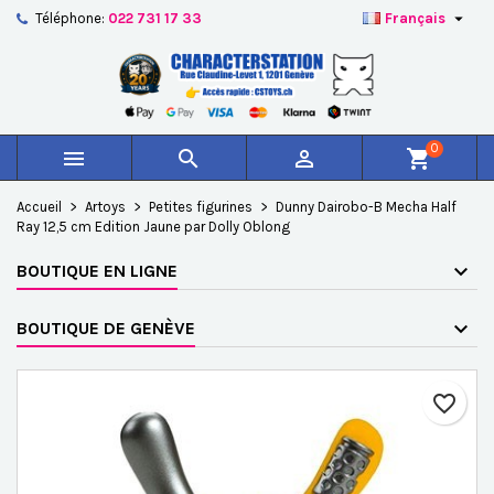

Téléphone:
022 731 17 33
Français
×
×
×
Ajouter à ma liste d'envies
Créer une liste d'envies
Connexion
add_circle_outline
Créer une nouvelle liste
Vous devez être connecté pour ajouter des produits à
Nom de la liste d'envies
votre liste d'envies.
0



shopping_cart
Annuler
Connexion
Accueil
Artoys
Petites figurines
Dunny Dairobo-B Mecha Half
Annuler
Créer une liste d'envies
Ray 12,5 cm Edition Jaune par Dolly Oblong
BOUTIQUE EN LIGNE
BOUTIQUE DE GENÈVE
favorite_border