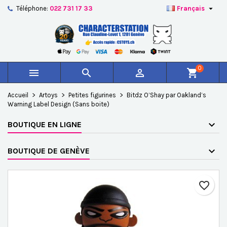

Téléphone:
022 731 17 33
Français
×
×
×
Ajouter à ma liste d'envies
Créer une liste d'envies
Connexion
add_circle_outline
Créer une nouvelle liste
Vous devez être connecté pour ajouter des produits à
Nom de la liste d'envies
votre liste d'envies.
0



shopping_cart
Annuler
Connexion
Accueil
Artoys
Petites figurines
Bitdz O’Shay par Oakland’s
Annuler
Créer une liste d'envies
Warning Label Design (Sans boite)
BOUTIQUE EN LIGNE
BOUTIQUE DE GENÈVE
favorite_border