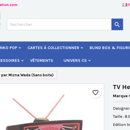
ation.com
jouter à ma liste d'envies
éer une liste d'envies
onnexion

Créer une nouvelle liste
s devez être connecté pour ajouter des produits à votre liste d'envies
 de la liste d'envies
NKO POP
CARTES À COLLECTIONNER
BLIND BOX & FIGUR
Annuler
Connexio
CESSOIRES
VÊTEMENTS
UNIVERS CS
Annuler
Créer une liste d'envie
 par Mizna Wada (Sans boite)
TV He
favorite_border
Marque
Designer
Taille : 8
Edition l