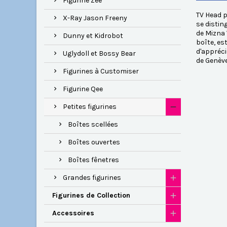
Figurine Zee
TV Head p
X-Ray Jason Freeny
se distin
de Mizna 
Dunny et Kidrobot
boîte, es
d'appréci
Uglydoll et Bossy Bear
de Genève
Figurines à Customiser
Figurine Qee
Petites figurines
Boîtes scellées
Boîtes ouvertes
Boîtes fênetres
Grandes figurines
Figurines de Collection
Accessoires