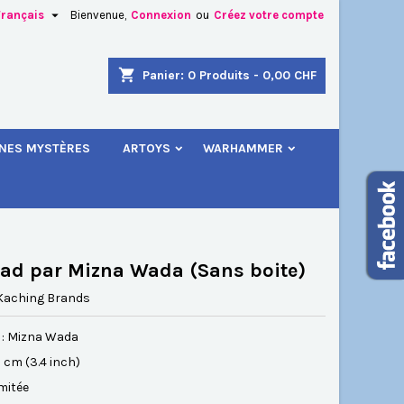

Français
Bienvenue,
Connexion
ou
Créez votre compte
×
×
×
shopping_cart
Panier:
0
Produits - 0,00 CHF
.
INES MYSTÈRES
ARTOYS
WARHAMMER
n
s
ad par Mizna Wada (Sans boite)
Kaching Brands
 : Mizna Wada
.5 cm (3.4 inch)
imitée