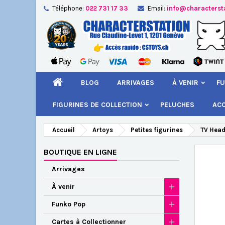
Téléphone:
022 731 17 33
Email:
info@characterst
A
Cr
C
add_circle_outline
Vou
Nom
BLOG
ARRIVAGES
À VENIR
FU
FIGURINES DE COLLECTION
PELUCHES
AC
Accueil
Artoys
Petites figurines
TV Head
BOUTIQUE EN LIGNE
Arrivages
À venir
Funko Pop
Cartes à Collectionner