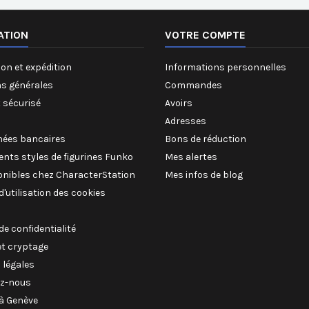
ATION
VOTRE COMPTE
on et expédition
Informations personnelles
ns générales
Commandes
 sécurisé
Avoirs
Adresses
ées bancaires
Bons de réduction
rents styles de figurines Funko
Mes alertes
onibles chez CharacterStation
Mes infos de blog
 d'utilisation des cookies
 de confidentialité
et cryptage
 légales
z-nous
à Genève