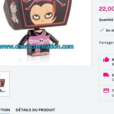
22,0
Quantité

En s
Partager
R
B
E
C
T
U
PTION
DÉTAILS DU PRODUIT