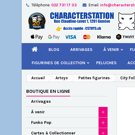
Téléphone:
022 731 17 33
Email:
info@characterst
A
Cr
C
add_circle_outline
Vou
Nom
BLOG
ARRIVAGES
À VENIR
FU
FIGURINES DE COLLECTION
PELUCHES
AC
Accueil
Artoys
Petites figurines
City Fo
BOUTIQUE EN LIGNE
Arrivages
À venir
Funko Pop
Cartes à Collectionner