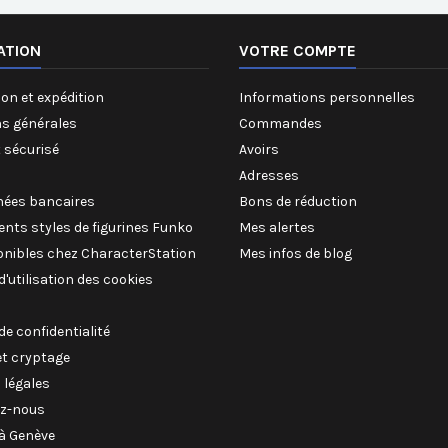
ATION
VOTRE COMPTE
on et expédition
Informations personnelles
ns générales
Commandes
 sécurisé
Avoirs
Adresses
ées bancaires
Bons de réduction
rents styles de figurines Funko
Mes alertes
onibles chez CharacterStation
Mes infos de blog
 d'utilisation des cookies
 de confidentialité
et cryptage
 légales
z-nous
à Genève