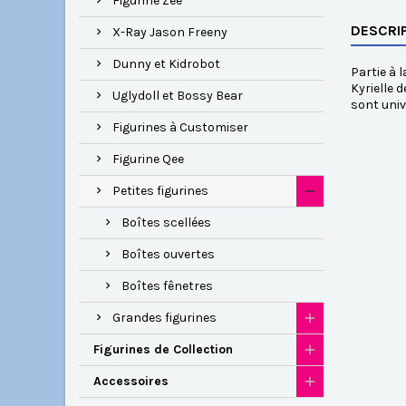
Figurine Zee
DESCRI
X-Ray Jason Freeny
Dunny et Kidrobot
Partie à 
Kyrielle 
Uglydoll et Bossy Bear
sont univ
Figurines à Customiser
Figurine Qee
Petites figurines
Boîtes scellées
Boîtes ouvertes
Boîtes fênetres
Grandes figurines
Figurines de Collection
Accessoires