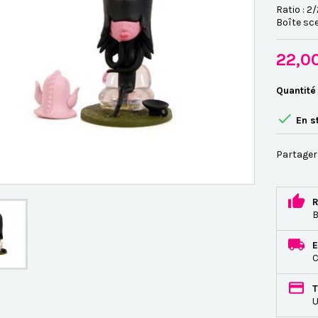
Ratio : 2
Boîte sce
22,0
Quantité

En s
Partager
R
B
E
C
T
U