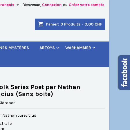

Français
Bienvenue,
Connexion
ou
Créez votre compte
×
×
×
shopping_cart
Panier:
0
Produits - 0,00 CHF
.
INES MYSTÈRES
ARTOYS
WARHAMMER
n
s
Folk Series Poet par Nathan
icius (Sans boite)
Kidrobot
 : Nathan Jurevicius
stralie
 cm