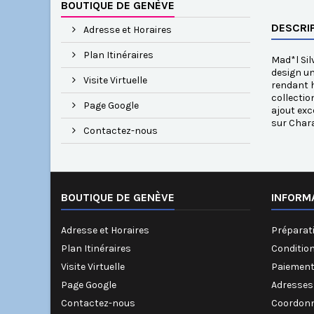
BOUTIQUE DE GENÈVE
DESCRI
Adresse et Horaires
Plan Itinéraires
Mad*l Sil
design un
Visite Virtuelle
rendant h
collectio
Page Google
ajout exc
sur Chara
Contactez-nous
BOUTIQUE DE GENÈVE
INFORM
Adresse et Horaires
Préparati
Plan Itinéraires
Conditio
Visite Virtuelle
Paiement
Page Google
Adresses
Contactez-nous
Coordonn