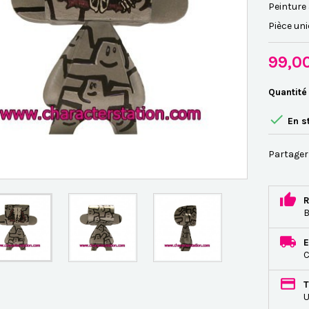
Peinture 
Pièce un
99,0
Quantité

En s
Partager
R
B
E
C
T
U