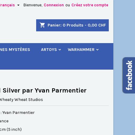

Français
Bienvenue,
Connexion
ou
Créez votre compte
×
×
×
shopping_cart
Panier:
0
Produits - 0,00 CHF
.
INES MYSTÈRES
ARTOYS
WARHAMMER
n
s
 Silver par Yvan Parmentier
Wheaty Wheat Studios
 : Yvan Parmentier
rance
3 cm (5 inch)