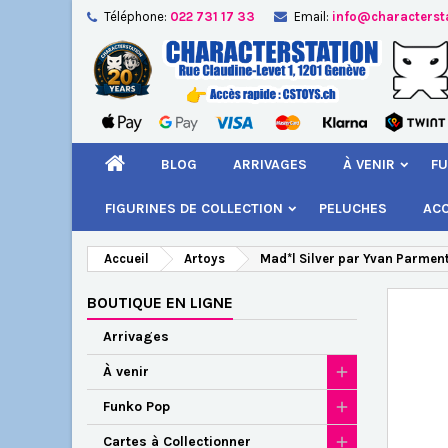
Téléphone:
022 731 17 33
Email:
info@characterst
A
Cr
C
add_circle_outline
Vou
Nom
BLOG
ARRIVAGES
À VENIR
FU
FIGURINES DE COLLECTION
PELUCHES
AC
Accueil
Artoys
Mad*l Silver par Yvan Parment
BOUTIQUE EN LIGNE
Arrivages
À venir
Funko Pop
Cartes à Collectionner