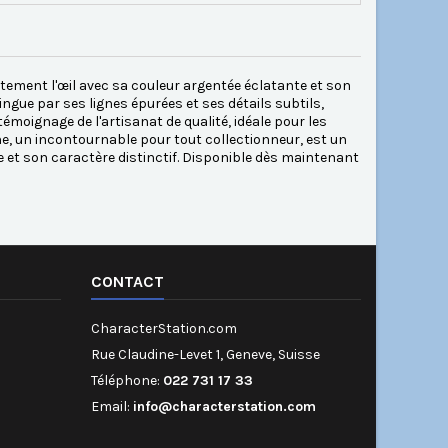
atement l'œil avec sa couleur argentée éclatante et son
ngue par ses lignes épurées et ses détails subtils,
moignage de l'artisanat de qualité, idéale pour les
ne, un incontournable pour tout collectionneur, est un
e et son caractère distinctif. Disponible dès maintenant
CONTACT
CharacterStation.com
Rue Claudine-Levet 1, Geneve, Suisse
Téléphone:
022 731 17 33
Email:
info@characterstation.com