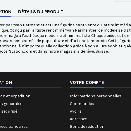
PTION
DÉTAILS DU PRODUIT
ver par Yvan Parmentier est une figurine captivante qui attire immédi
ique. Conçu par l'artiste renommé Yvan Parmentier, ce modèle se disti
ommage à l'esthétique moderne et minimaliste. Chaque pièce est un té
nneurs passionnés de pop culture et d'art contemporain. Cette figuri
eptionnel à n'importe quelle collection grâce à son allure sophistiqué
cterStation.com et dans notre magasin à Genève, Suisse.
ATION
VOTRE COMPTE
on et expédition
Informations personnelles
ns générales
Commandes
 sécurisé
Avoirs
Adresses
ées bancaires
Bons de réduction