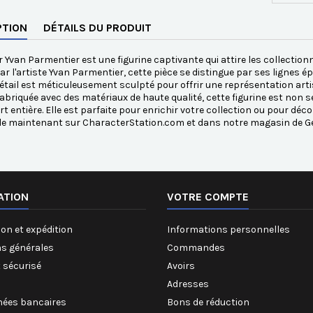
PTION
DÉTAILS DU PRODUIT
 Yvan Parmentier est une figurine captivante qui attire les collectionn
r l'artiste Yvan Parmentier, cette pièce se distingue par ses lignes ép
tail est méticuleusement sculpté pour offrir une représentation arti
Fabriquée avec des matériaux de haute qualité, cette figurine est non 
art entière. Elle est parfaite pour enrichir votre collection ou pour 
le maintenant sur CharacterStation.com et dans notre magasin de Ge
ATION
VOTRE COMPTE
on et expédition
Informations personnelles
ns générales
Commandes
 sécurisé
Avoirs
Adresses
ées bancaires
Bons de réduction