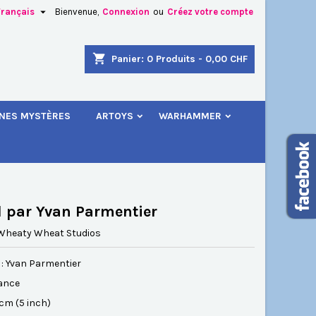

Français
Bienvenue,
Connexion
ou
Créez votre compte
×
×
×
shopping_cart
Panier:
0
Produits - 0,00 CHF
.
INES MYSTÈRES
ARTOYS
WARHAMMER
n
s
 par Yvan Parmentier
Wheaty Wheat Studios
 : Yvan Parmentier
rance
3 cm (5 inch)