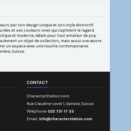
eurs par son design unique et son style distinctif.
urées et ses couleurs vives qui captivent le regard.
stique et moderne, idéale pour tout amateur de pop
seulement un objet de collection, mais aussi une œuvre
décorer un espace avec une touche contemporaine.
nève, Suisse.
CONTACT
CharacterStation.com
Rue Claudine-Levet 1, Geneve, Suisse
Téléphone:
022 731 17 33
Email:
info@characterstation.com