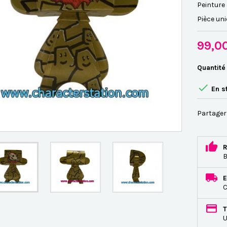
Peinture 
Pièce un
99,0
Quantité

En s
Partager
R
B
E
C
T
U