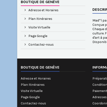
BOUTIQUE DE GENÈVE
DESCRI
Adresse et Horaires
Plan Itinéraires
Mad*l par
Conçue pa
Visite Virtuelle
Chaque dé
culture. 
Page Google
d'art à p
Disponib
Contactez-nous
BOUTIQUE DE GENÈVE
INFORM
Adresse et Horaires
Préparati
Plan Itinéraires
Conditio
Visite Virtuelle
Paiement
Page Google
Adresses
Contactez-nous
Coordonn