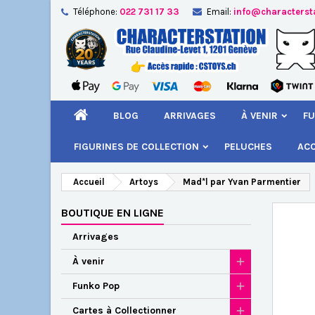
Téléphone:
022 731 17 33
Email:
info@characterst
A
Cr
C
add_circle_outline
Vou
Nom
BLOG
ARRIVAGES
À VENIR
FU
FIGURINES DE COLLECTION
PELUCHES
AC
Accueil
Artoys
Mad*l par Yvan Parmentier
BOUTIQUE EN LIGNE
Arrivages
À venir
Funko Pop
Cartes à Collectionner