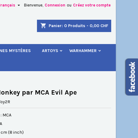

Français
Bienvenue,
Connexion
ou
Créez votre compte
×
×
×
shopping_cart
Panier:
0
Produits - 0,00 CHF
.
INES MYSTÈRES
ARTOYS
WARHAMMER
n
s
onkey par MCA Evil Ape
Toy2R
 : MCA
SA
20 cm (8 inch)