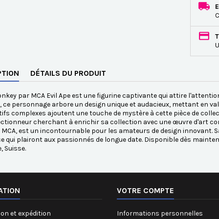
E
C
T
U
PTION
DÉTAILS DU PRODUIT
nkey par MCA Evil Ape est une figurine captivante qui attire l'attenti
, ce personnage arbore un design unique et audacieux, mettant en vale
tifs complexes ajoutent une touche de mystère à cette pièce de collect
ectionneur cherchant à enrichir sa collection avec une œuvre d'art cont
e MCA, est un incontournable pour les amateurs de design innovant. Sa
e qui plairont aux passionnés de longue date. Disponible dès maint
, Suisse.
ATION
VOTRE COMPTE
on et expédition
Informations personnelles