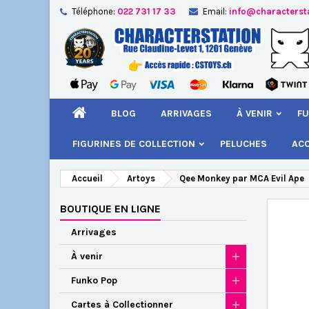
Téléphone:
022 731 17 33
Email:
info@characterst
A
Cr
C
add_circle_outline
Vou
Nom
BLOG
ARRIVAGES
À VENIR
FU
FIGURINES DE COLLECTION
PELUCHES
AC
Accueil
Artoys
Qee Monkey par MCA Evil Ape
BOUTIQUE EN LIGNE
Arrivages
À venir
Funko Pop
Cartes à Collectionner