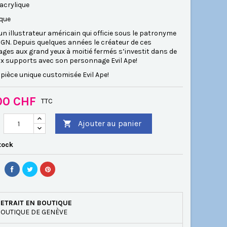
acrylique
ique
n illustrateur américain qui officie sous le patronyme
IGN. Depuis quelques années le créateur de ces
ges aux grand yeux à moitié fermés s’investit dans de
 supports avec son personnage Evil Ape!
 pièce unique customisée Evil Ape!
00 CHF
TTC
Ajouter au panier

tock
ETRAIT EN BOUTIQUE
OUTIQUE DE GENÈVE