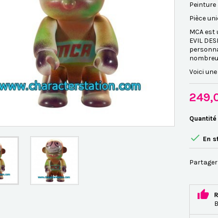
Peinture 
Pièce un
MCA est u
EVIL DES
personna
nombreux
Voici une
249,
Quantité

En s
Partager
R
B