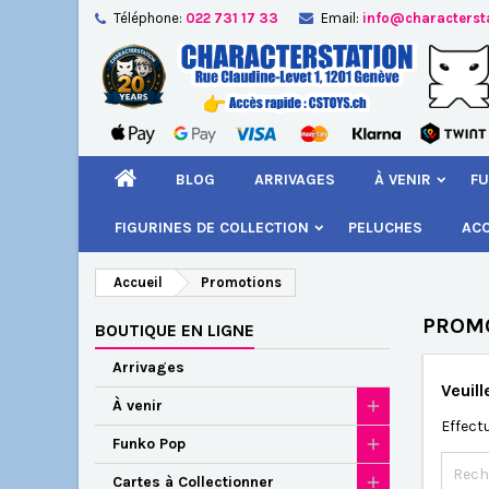
Téléphone:
022 731 17 33
Email:
info@characterst
A
(
Cr
C
add_circle_outline
((
Vou
Nom
BLOG
ARRIVAGES
À VENIR
FU
FIGURINES DE COLLECTION
PELUCHES
AC
Accueil
Promotions
PROM
BOUTIQUE EN LIGNE
Arrivages
Veuil
À venir
Effect
Funko Pop
Cartes à Collectionner