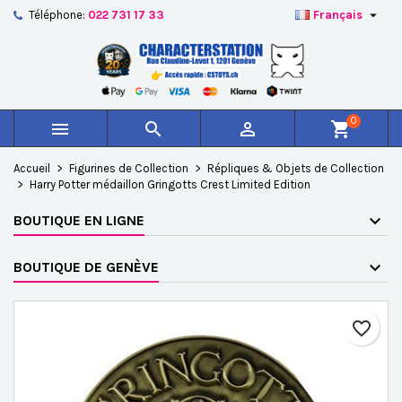

Téléphone:
022 731 17 33
Français
×
×
×
Ajouter à ma liste d'envies
Créer une liste d'envies
Connexion
add_circle_outline
Créer une nouvelle liste
Vous devez être connecté pour ajouter des produits à
Nom de la liste d'envies
votre liste d'envies.
0



shopping_cart
Annuler
Connexion
Accueil
Figurines de Collection
Répliques & Objets de Collection
Annuler
Créer une liste d'envies
Harry Potter médaillon Gringotts Crest Limited Edition
BOUTIQUE EN LIGNE
BOUTIQUE DE GENÈVE
favorite_border