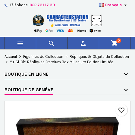

Téléphone:
022 731 17 33
Français
×
×
×
Ajouter à ma liste d'envies
Créer une liste d'envies
Connexion
add_circle_outline
Créer une nouvelle liste
Vous devez être connecté pour ajouter des produits à
Nom de la liste d'envies
votre liste d'envies.
0



shopping_cart
Annuler
Connexion
Accueil
Figurines de Collection
Répliques & Objets de Collection
Annuler
Créer une liste d'envies
Yu-Gi-Oh! Répliques Premium Box Millenium Edition Limitée
BOUTIQUE EN LIGNE
BOUTIQUE DE GENÈVE
favorite_border