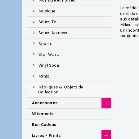
Monstre et Horreur
Le médail
Musique
orné de m
aux détai
Séries TV
Milieu, e
un incon
Séries Animées
magasin à
Sports
Star Wars
Vinyl Soda
Minix
Répliques & Objets de
Collection
Accessoires
Vêtements
Bon Cadeau
Livres - Prints