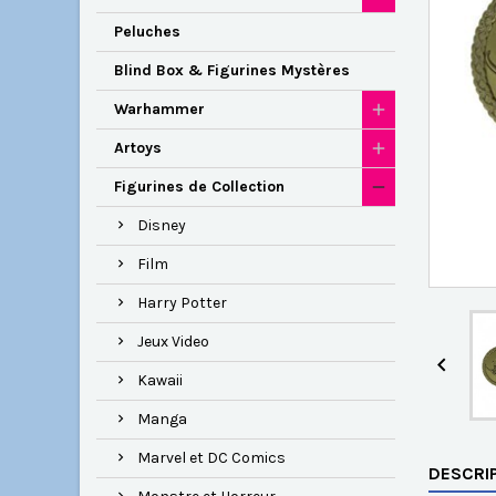
Peluches
Blind Box & Figurines Mystères
Warhammer
Artoys
Figurines de Collection
Disney
Film
Harry Potter
Jeux Video

Kawaii
Manga
Marvel et DC Comics
DESCRI