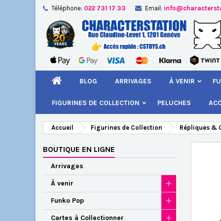
Téléphone:
022 731 17 33
Email:
info@characterst
A
Cr
C
add_circle_outline
Vou
Nom
BLOG
ARRIVAGES
À VENIR
FU
FIGURINES DE COLLECTION
PELUCHES
AC
Accueil
Figurines de Collection
Répliques & O
BOUTIQUE EN LIGNE
Arrivages
À venir
Funko Pop
Cartes à Collectionner