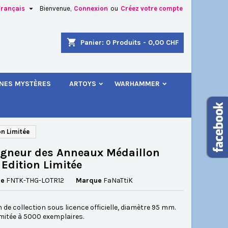

Français
Bienvenue,
Connexion
ou
Créez votre compte
×
×
×
shopping_cart
Panier:
0
Produits - 0,00 CHF
.
INES MYSTÈRES
ARTOYS
WARHAMMER
n
s
on Limitée
igneur des Anneaux Médaillon
 Edition Limitée
ce
FNTK-THG-LOTR12
Marque
FaNaTtiK
 de collection sous licence officielle, diamètre 95 mm.
imitée à 5000 exemplaires.