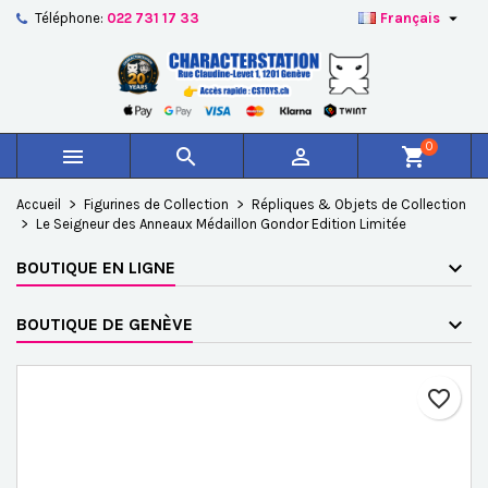

Téléphone:
022 731 17 33
Français
×
×
×
Ajouter à ma liste d'envies
Créer une liste d'envies
Connexion
add_circle_outline
Créer une nouvelle liste
Vous devez être connecté pour ajouter des produits à
Nom de la liste d'envies
votre liste d'envies.
0



shopping_cart
Annuler
Connexion
Accueil
Figurines de Collection
Répliques & Objets de Collection
Annuler
Créer une liste d'envies
Le Seigneur des Anneaux Médaillon Gondor Edition Limitée
BOUTIQUE EN LIGNE
BOUTIQUE DE GENÈVE
favorite_border